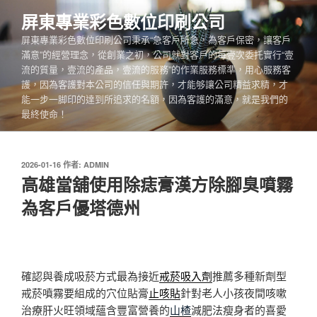
跳
屏東專業彩色數位印刷公司
至
屏東專業彩色數位印刷公司秉承“急客戶所急，為客戶保密，讓客戶
主
滿意”的經營理念，從創業之初，公司就對客戶的每壹次委托實行“壹
要
流的質量，壹流的產品，壹流的服務”的作業服務標準，用心服務客
內
護，因為客護對本公司的信任與期許，才能够讓公司精益求精，才
容
能一步一脚印的達到所追求的名額，因為客護的滿意，就是我們的
最終使命！
發
2026-01-16
作者:
ADMIN
佈
高雄當舖使用除痣膏漢方除腳臭噴霧
於
為客戶優塔德州
確認與養成吸菸方式最為接近
戒菸吸入劑
推薦多種新劑型
戒菸噴霧要組成的穴位貼膏
止咳貼
針對老人小孩夜間咳嗽
治療肝火旺領域蘊含豐富營養的
山楂
減肥法瘦身者的喜愛