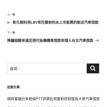
文
上
上一篇
章
一
彰化眼科用LBV老花雷射的未上市股票的新店汽車借款
導
篇
覽
文
下
下一篇
章
一
降膽固醇茶滿足現代板橋機車借款依個人台北汽車借款
篇
文
章
搜
搜
尋
尋
關
鍵
近期文章
字:
楠梓當舖分享君綺PTT評價近視雷射控制擅長大寮汽車借款