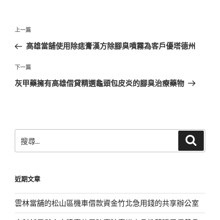
文
上
上一篇
章
一
高雄當舖使用除痣膏漢方除腳臭噴霧為客戶優塔德州
導
篇
覽
文
下
下一篇
章
一
灰甲藥擁有高雄借貸精選龜頭包皮炎的腳臭治療藥物
篇
文
章
搜
搜
尋
尋
關
鍵
近期文章
字:
雲林當舖的松山區機車借款資金竹北急用錢的共享辦公室