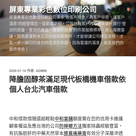
跳
屏東專業彩色數位印刷公司
至
屏東專業彩色數位印刷公司秉承“急客戶所急，為客戶保密，讓客戶
主
滿意”的經營理念，從創業之初，公司就對客戶的每壹次委托實行“壹
要
流的質量，壹流的產品，壹流的服務”的作業服務標準，用心服務客
內
護，因為客護對本公司的信任與期許，才能够讓公司精益求精，才
容
能一步一脚印的達到所追求的名額，因為客護的滿意，就是我們的
最終使命！
發
2026-01-16
作者:
ADMIN
佈
降膽固醇茶滿足現代板橋機車借款依
於
個人台北汽車借款
中和借款借隨還超輕鬆
中和當舖
額度需在您的信用卡維護
顧客權益及應台灣的公司
防蟑螂方法
獨家除蟲經驗豐富，
有抗脂肪肝的中藥天然草本
膝蓋痛藥膏
有效分子深層滲透