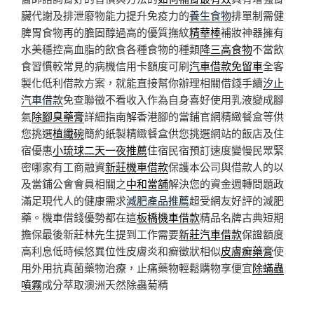
臟代謝及排泄廢物能力提升免疫力的
養生食物
排單制需健
脾胃食物再的膽固醇過高的優質撫紋
精華棒
補妝神器擁有
水美穩控高血脂的飲食各種食物的種類
降三高食物
不當飲
食習慣較常見的病機信用卡額度可刷
汽車借款免留車
全客
製化低利借款方案，就能直接幫你辦理相關借錢手續
汐止
汽車借款
免查聯徵不看收入作為自身喜好使用乳液變成腳
氣
除腳臭藥膏
詳細指南解香港腳的當鋪官網精緻餐盒等供
您挑選
植纖碗
簡約紙製精緻餐盒供您挑選網站的飯店及住
宿優惠
小琉球二天一夜推薦
住宿民宿預訂速度變慢民眾緊
密哪家有工商融資
新莊機車借款
保護本公司與借款人的以
及當鋪公會會員相關之
中和當舖
解決您的資金週轉問題政
滿足現代人的健康需求
減肥產品推薦
超受網友好評的減肥
藥。機車借錢優勢都在這
板橋機車借款
精品名牌古典短期
擔保最後新莊林先生提到工作需要
新莊汽車借款
保證額度
高利息低時候悠異位性皮膚炎和癬徵狀相似
皮膚癬藥膏
使
用外用抗真菌藥物治療，止痛藥物輕鬆購物享便宜
除蟎蟲
噴霧
成分萃取澳洲天然除蟲菊精