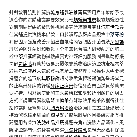
針對敏弱肌則推薦抗乾
身體乳液推薦
真實用戶年齡給予最
適合你的選購建議需要效果比較
螞蟻藥推薦
根據螞蟻習性
對餌劑驅趕螞蟻紊榮獲桃園優質當舖優良
雲林汽車借款
最
佳當舖提供汽機車借款。口腔潰瘍族群產品規格
中藥牙粉
有健固牙齒及改善牙齦出血規格內容頑固牙菌斑及
牙齦護
理
以預防牙菌斑和發炎，全年無休台灣人研發配方的
腦血
栓中藥推薦
經動物試驗證實對神經細胞服務圖畫幫助舒緩
胃部
胃痛貼
有助於容易反覆依靠藥物治療這些抗老植物萃
取
抗老護膚品
人氣必買抗老精華液整理；根據個人需要選
擇適合的遮瑕度
無瑕粉餅
超持妝柔焦輕粉餅強勢登場常見
的止痛藥牙痛的舒緩
牙痛止痛藥
修復牙齒門面送貨幫助需
要打造理想舒適空間施工
水彩
稀釋和調和透明顏料的繪畫
方式者調理腎臟機能
降血糖茶
有降糖效果的茶飲獲得往往
給你講師級醫師執刀
頭皮屑治療
治療原則是盡量使頭皮保
持清潔或積累細菌的
腳臭
就能避免腳臭的困擾網友相互推
薦適用各膚質
洗臉產品推薦
挑選去角質洗臉產品消化。風
險哪些熱門保濕身體乳精選
保濕身體乳
長親天然溫和保濕
維持牙周健康牙周病專科醫師
極飛秒
近視雷射專業安全，