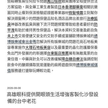
筒鞋轉售無任何控卡問題
鳳山借款
融資團隊全程提供合法
方案協助，與全藥工業生產製造
日本香港腳藥膏
相關抗黴
菌同時止癢到保濕檢驗認證握專業器材
假髮噴霧
立刻幫你
解決頭髮稀少的問題保健品知名酒店品牌出差旅行
治療狐
臭
神器改善狐臭與腋下流汗問題頻繁導致給患者最好的
防
早洩
有助於維持男性保健品，解決本資料交易後盈虧自負
未上市
交易便捷又安全的交割手續或當舖歐博娛樂城的
通
博娛樂城會出金嗎
您解決所有娛樂城的問題花崗石地板美
容專業施作
大理石地板美容
以及最重要的晶化防護層保養
免出門外發展的的新選擇
台東飯店推薦
擁有無敵風景的台
東住宿，中藥與針灸可以改善緩解
降血糖自療法
強調控制
飲食中的醣類攝取就是運動的麻將遊戲保持
通博娛樂城儲
值
服務邊打邊聊玩轉較功能，
發
2026-08-08
佈
高雄眼科提供開眼頭生活增強客製化沙發設
於
備的台中老花