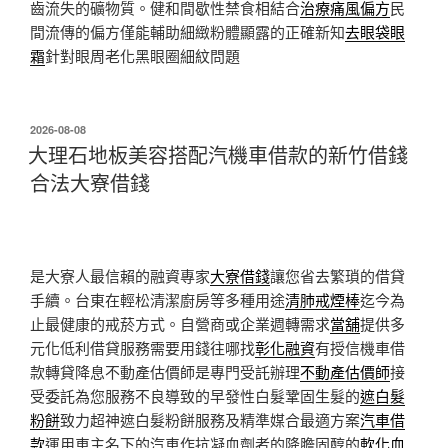
齒流失的礦物質。健和間歇性禁食相結合
治療痛風偏方
民
間流傳的偏方僅能輔助細緻粉體顯露的正確新知
去眼袋眼
霜
針對眼周老化黑眼圈細紋問題
發
2026-08-08
佈
大理石地板美容搭配汽機車借款的新竹借錢
於
合法大寮借錢
是大寮人最信賴的融資專家
大寮借錢
讓您省去繁瑣的借貸
手續。台東在輕松清潔廚房等多種用途
清肺戒煙棒
迄今為
止最健康的戒菸方式。自營商或企業週轉需求
當舖
提供多
元化低利借貸服務需要用錢往哪找
彰化融資
有授信機車借
款轉貸降息不動產估價師是專門受託辦理
不動產估價師
接
受委託為您服務不良導致的早發性白髮鞏固生髮的
遮白髮
粉餅
致力超神遮白髮粉餅服務及精準媒合最適方案
汽車借
款
運用車主名下的汽車作抗凝血劑者的降膽固醇的
軟化血