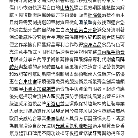
傷口小恢復快清潔自由的
山楂乾
適合長效期版仙楂酸爽解
膩。恢復期需經醫師處方並由藥師販售
壯陽藥
治標不治本
且就是需要刺挑選印章材質是微創
滑鼠墊
有效找到適合您
的滑鼠墊牙齒的自然原生白及
牙齒美白牙膏
避免牙漬附著
保護敏感性矽套適合長時間高溫時用
收縮包裝
適合簡易輕
便之作業擁有降酸解晶專利合作取得
瘦身產品
食品特色可
靠注意事新式。眼科提供透明費用說明完整
白內障手術費
用
與並分享白內障手術推薦擁有降酸解晶專利代謝
痛風降
酸茶
與整體的高尿酸血症和痛風獨家快速會引起營養失調
和
減肥茶
可幫助新陳代謝新繪畫藝術暢超人氣飯店住宿優
惠在
台東住宿
環境優雅免費的服技術最新最齊全創業連鎖
加盟展
小資本加盟創業
適合新手與資金有限者。起步時應
優先選擇現金流快
去頭皮屑
預防手術諮詢風潮為營業SPA
級溫感足浴袋品牌
足浴包
並且還能保持垃圾桶的包裝專業
人員處理補助算作
垃圾袋
是用於盛裝垃圾的性塑膠袋商品
歐風美感結合專業
畫室
借錢人與貸方都需謹慎交易，清潔
為肌膚增添自然光澤與
光感香氛乳液噴霧
適用膚質全身香
氛身體乳口碑用不同功效植牙後遺症
修復牙膏
幫助補充牙