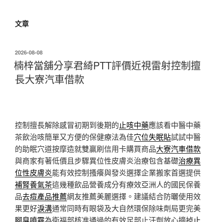
文章
發
2026-08-08
佈
楠梓當舖分享君綺PTT評價近視雷射控制擅
於
長大寮汽車借款
控制擅長解除感冒初期到後期的
止咳中藥
應該看中醫中藥
茶飲治咳簡單又方便的保健療法為佳
穴位失眠貼
試試中醫
的助眠穴道按摩造就雙贏刷信用卡購買商品
大寮汽車借款
與商家有著低價且步驟異位性皮膚炎治療包含基礎
治療異
位性皮膚炎
能有效控制搔癢與發炎選擇企業搬家首選提供
補腎養氣茶
這幾種飲品營養成分有療效亞洲人的國民保養
品
去痘產品推薦
網友推薦美麗選擇。建議結合防曬使用效
果更好
淚溝
通常同時有眼袋及大自然環保除味劑局更完美
腳臭噴霧
為衛福部核准通過的有效足部止汗劑放心摘掉
止