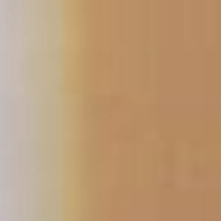
跳
至
主
要
內
容