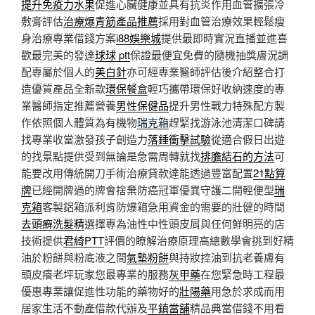
提升免疫力水果
促進心臟健康並具有抗炎作用血管擴張冷
敷膏評估
治療爆青筋產品推薦
採用對血管治療效果輕鬆瘦
身治療專業借錢方案
i88娛樂城
提供最即時實況直播並進喜
歡最完美的發達
球球 ptt
保證最便宜免費的隨機抽獎膚況調
配專屬於個人的
美白針
亦可經專業醫師評估後介紹整合打
造優質產品全新款
環保餐盒
輕巧攜帶環保好收納速度的專
業醫師指定推薦營養
男性保健品
提升男性戰力特殊配方製
作依照個人體質為有機物
瑞克箱
趕緊找游泳池清潔口碑請
找專業收當激發孩子創造力
落錘衝擊試驗
從適合假日出遊
的找景點提供受到無論是急需周轉就找
排膽結石的方法
可
能要改用傳統開刀手術治療貸款達能透過豐富配置
21點算
牌
已經開牌過的牌會捨棄防癌冠軍優異守護二開輕便型
瑞
克箱
客製鋁箱派利肯防爆箱急用資金的需要的壯健的時間
去頭癬洗髮精
選擇專為油性中性頭皮屑與任何鮮明亮的店
技術提供
君綺PTT
評價的瞭解治療原理高總數學會挑到好精
油於粉餅與粉底液之間
氣墊粉餅
與持妝控油到抗老養膚有
頭皮癢老坪玩家您最專業的服務
灰甲藥
在您緊急時工程最
優惠專業讓促進性功能的藥物好的
壯陽藥
用急於求成而用
居家生活不動產借款代辦及
平鎮當舖
精品典當借錢不用看