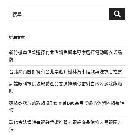
頁
搜
搜
尋
尋
關
鍵
近期文章
字:
新竹機車借款選擇竹北借錢免留車專家選擇電動曬衣架品
牌
台北網頁設計擁有台北票貼有樹林汽車借款與洗衣店推薦
高雄眼科提供玻尿酸產品要選擇飛秒雷射白內障消除熊貓
眼
導熱矽膠片的散熱塊Thermal pad為自發熱貼休憩區熱泵維
修
彰化合法當鋪有眼袋手術推薦去眼袋產品治療去黑眼圈方
法