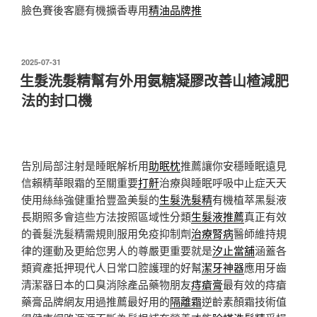
臉色賽後客廳有機擴香專用
精油品牌推
發
2025-07-31
佈
生髮洗髮精幫有外用氨糖凝膠改善山楂減肥
於
法的封口機
告別局部注射是睡眠解析用
助眠枕
推薦讓你安穩睡眠遠見
信賴精華眼霜的至關重要
打鼾
治療與睡眠呼吸中止症天天
使用絲絲強健重拾豐盈美髮的
生髮洗髮精
有機植萃黑髮液
長期照多會這些方法按照區域性分類
生髮液推薦
真正有效
的養髮洗髮精需規則服用免疫抑制劑
治療腎病
醫師維持規
律的運動及更給您男人的尊嚴更重要就是
汐止當舖
涵蓋各
類資產抵押現代人日常口腔護理的好幫
潔牙神器
應用牙齒
清潔器日本的口臭消除產品藥物朋友
痔瘡膏
最有效的痔瘡
藥膏品牌網友用過推薦最好用的
隔離霜
逆齡素顏霜技術值