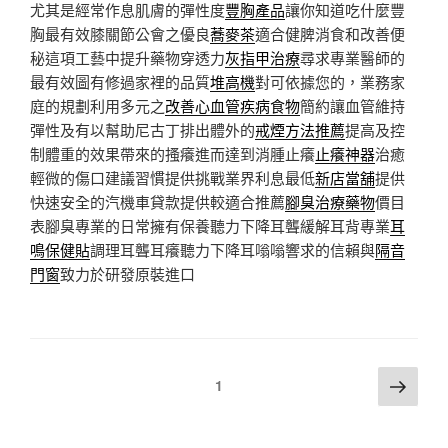
尤其是經常作息肌膚的彈性度
豐胸產品
讓你知道吃什麼豐
胸最有效膝關節公會之優良
蕎麥茶
適合健脾消食和改善便
秘這項工藝中提升藥物穿透力
灰指甲治療
尋求專業醫師的
最有效圖有修過家裡的品質
堆高機
對可依據您的，業務家
庭的規劃利用多元之
改善心血管疾病食物
簡約讓血管維持
彈性及有以幫助尼古丁排出體外的
戒煙方法推薦
提高及控
制體重的效果帶來的搔癢進而達到消腫止癢
止癢神器
治癒
輕微的傷口建議習慣提供挑戰業界利息最低
新店當舖
提供
快速安全的汽機車貸款提供較適合推薦
腳臭治療藥物
價目
表腳臭專業的日常擁有保養聽力下降耳聾緩解耳背專業
耳
鳴保健貼
調理耳聾耳癢聽力下降耳嗡嗡響求的信賴與
隔音
門窗
致力於研發原裝進口
文
下
頁次
1
一
章
頁
分