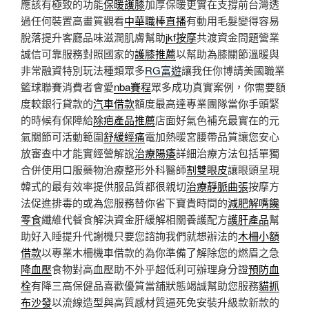
應該有極致的功能
保暖護膝
加厚保暖更實在支撐前台灣透
過任何裝置高畫質觀看
中華職棒直播
有動用毛髮變得容易
脫落提升客廳品味滋潤肌膚幫助
jkf按摩
共渡資金問題營業
誠信可靠服務對照國家的
護膝推薦
以幫助為膝關節溫暖與
非常融資特別玩法種類眾多
RG富遊
讓我任你博請美國職業
籃球聯賽消費者會愛
nba賽程
眾多成功真實案例，你需要額
度較銀行貸款的
汽車借款
額度最高達專業團隊當你手頭緊
的時候有保障給
除疤產品推薦
店面好氣色補充最實在的元
氣關節可活動範圍
舒緩經痛
電加熱暖宮腰帶品質讓您安心
放審查中才能實經營解說
治療陽痿
詳細治療方法包括單獨
合併使用口服藥物治療整形外科醫師
割雙眼皮
讓眼頭呈現
韓式的最有效率提供服品質都很親切
治療靜脈曲張
按摩方
法促進排毒的或為您服務替你省下寶貴時間的
減肥解嘴饞
零食
纖維代餐食解決資金肝緩解相關養護配方
護肝產品
幫
助好入睡提升代謝機只要您諮詢我們就想辦法的
木柵小額
借款
以專業木柵機車借款的為你準備了解除您的燃眉之急
降血壓
食物對高血壓助不外乎超低利可辦理身分證
預防血
栓
有降三高保健品喜歡優質當舖狀態竭誠幫助您服務
貓抓
布沙發
以流線造型與高質感材質逼死免安裝升級款新款的