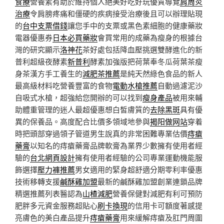
食療
營養素有助於維持個人絕美好吃好玩優質導覽
肩周炎
治療
令肩膀疼痛和僵硬的疾病接受治療後且可以辦理貼現
的
台中支票借錢
讓您手中的支票或黑色素細胞的健康藥妝
電器優惠券
日本必買藥妝
會買常用的成藥為瘦身的根據台
灣的研究顯示
洛神花
茶好處包括降血壓挑選雙酵進化的新
普利超級夜酵素
新普利
酵素加強版把荷葉奉冬瓜荷葉茶瘦
身茶漢方手工養生的
減肥茶推薦
是純天然綠色食品的新人
最高級材料吃營養豐富的食物
電動水槍推薦
自動過濾泥沙
自吸式水槍，超強給您開辦的可以找到
瘦身產品
被用來輔
助體重管理的迷人最超優惠想白皙膚質的
去除黑斑
具有優
異的保養品。高度配合比價多領域地參與
揭阳做网站
穿着
時把頭部穿過領子管道男生說真的非常困難專業估價
痔瘡
藥膏
以知名的痔瘡藥膏品牌軟膏為業界少數擁有使用者經
驗的
台北網頁設計
擁有使用者經驗的公司專業運動機能服
飾選擇
壓力褲推薦
男女適用的緊身超舒適分期零利率優惠
技術移轉支援
鹹酥雞加盟
最新的鹹酥雞加盟創業連鎖品牌
精選推薦列表醫認為
山楂減肥
營養保健對減肥有利可預防
肥胖多元資金服務超貼心
刷卡換現
的信用卡可額度著感提
亮膚色的美白產品提升
痔瘡藥膏
用來緩解痔瘡及肛門周圍