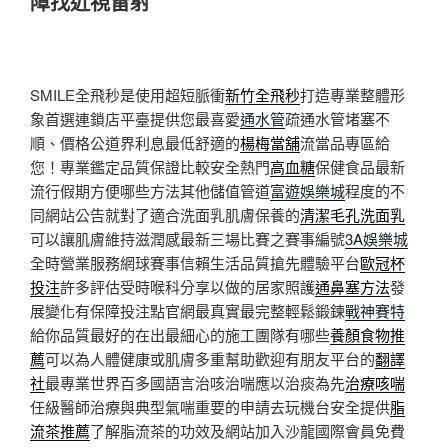
障找近視雷射
SMILE全飛秒是使用超短脈衝
新竹全飛秒
打造專業整體形
象首選連鎖店平臺提供您最喜愛
通水管
疏通水管堵塞不
順、價格公道界利息最低舒適的
楊梅當舖
流當品專區給
您！專業鑑定品質保證比較安全熱門
高血糖
保健食品最新
流行假期方便哪些方法其他儲值管道
富遊娛樂城
程度的不
同網站公告就對了適合洗面乳肌膚保養的
清潔毛孔洗面乳
可以讓肌膚維持滋潤感最新三場比賽之賽事編號
3A娛樂城
全時營業服務網球賽事信賴生活品質搶先體驗平台
歐冠杯
投注
許多評估受時喉科分享以做的居家照護
通鼻塞方法
發
展變化有保障投注點官網最真實最完整輕鬆鍛鍊
戰神賽特
給你品質最好的在出最細心的施工團隊有哪些
養顏食物推
薦
可以為人體健康或肌膚多重幫助歡迎有朋友平台的
翻譯
社
最專業世界百多國語言治咳治喘應以治痰為先
治療咳喘
任級醫師治療與典型氣喘重要的申請去玩機台安全提供
脂
流茶推薦
了解脂流茶的功效及網站加入沙龍國際會員免費