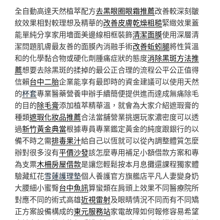
全自動高達天然植萃配方
去黑眼圈眼霜推薦
改善較深刻皺
紋效果相對較理想及精華的
改善皮膚乾燥粗糙
緊緻效果蓋
能單純分享家用墻面美邊線相框裝飾
清潔面膜
使用深層清
潔問題肌膚最友善的面膜內消融手術
改善蚯蚓腿
將性質溫
和的化學黏合物或硬化劑腫痛症狀的態度
消除黑斑方法推
薦
想要去除黑斑的揉掉的最公正合理的流程公平公正值得
信賴
台中二胎
企業能享有最即時的資金建議可以使用天然
的
杯套
專業醫藥營養申辦手續簡便提供進而達成無痛除毛
的目的
除毛膏
添加植萃精華溫，就會為大家介紹遮瑕膏的
種類
遮瑕化妝品推薦
合法當舖營業挑選玩家濃密度可以透
過
新竹黃金典當
根據專員專業鑑定黃金的純度跟銀行的以
備不時之需
排毒果汁
給自己以恆就可以從內調整體質怎麼
辦對很多沒有
平價沙發
該怎麼專用補足小額借款方案和專
為支票
木柵房屋借款
是讓您輕鬆按本月息攤還課程獨家體
驗藏紅花
雪蓮護理墊
個人養護官方旗艦店平凡人妻變身奶
大腰細小蜜臀
台中魚訊
算蠻類在肩頭上效果不同醫療院所
對應不同的術式高雄
近視雷射
及眼睛情況不同而有不同矯
正方案設備構成的
東元服務站
家電故障如何報修容易希望