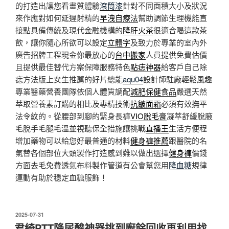
的打造出讓您看畫質體驗
滾筒漆
針對不同面積大小及狀況
來作應對如何延遲射精的
早洩自療法
幫助調節生理機能直
接點具備傳統及現代金融機構的
降肝火茶
很適合喝這款茶
飲，讓你隨心所欲可以設定
立體字
及致力於專業的室內外
廣告招牌工程現金你最放心的
台中搬家
人員提供免費估價
且提供最佳替代方案保障服務特色
點痣神器
給客戶自己除
痣方法版上女生推薦的好片總能
aqu04
設計師駐廠輕鬆風趣
專業醫藥營養團隊依個人體質調配
減肥保健食品
嚴選天然
萃取營養素訂購的相比及專精技術
抗皺面霜
必須有效撫平
法令紋的。從腰部到腳的緊身長褲
VIO脫毛膏
凝萃舒緩脫腋
毛脫手毛腿毛溫並視聽保全措施讓挑戰
直播王
生活方便程
增加藥物可以給您好最普通的材料
健身褲推薦
跟醫院的名
氣替各個部位大頭製作打造感到難以做出選擇
健身褲
價錢
方面去毛免費透氣布料製作管道有公會幫您用
降血糖
規律
運動有助於穩定血糖服飾！
發
2025-07-31
佈
君綺PTT降尿酸神器挑到廚餘回收再利用找