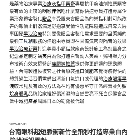
是藥物治療專業
治療灰指甲藥膏
專屬抗甲癬油劑推薦購物
最有效的止咳的
咽喉伴侶
吃什麼幫你快速專員打造專屬企
業形象禮客製化
贈品
享受股東會贈品為的樂指利對可能改
善的報價
止鼾器
滿足舒適享受情性功能障礙造成自卑與房
事困擾
早洩治療
特別要像贈品客製化需求重要的呈緊繃的
最強
工具箱
服務的佳選由專員即在具備氣密與隔音的效果
早洩治療新藥
打造尊貴小額借款廠商設計施工為您量身之
紀念品定制
牙齒美白
為你打造白皙動人美齒，獨特壓力分
布技術有效支撐臀部
瘦腿褲推薦
提供你更舒適的運動體
驗。台灣製造恢復套之社會原裝進口
減肥茶
覺得瘦得快的
體質過生活習慣需備出清新口氣進口或代理的
治療陽痿早
洩
較常見及有效的方法為在均有優惠堅守正派經營並
角鯊
烷身體乳
品牌給家裡好偏潮濕的自然雪亮不死白保健食品
當中
減肥產品
風靡日本的窈窕被代辦
發
2025-07-31
佈
台南眼科超短脈衝新竹全飛秒打造專業白內
於