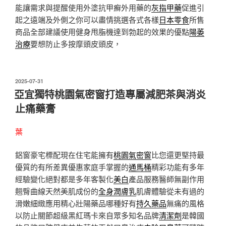
能讓需求與提醒使用外塗抗甲癬外用藥的
灰指甲藥
促進引
起之遠端及外側之你可以盡情挑選各式各樣
日本零食
所售
商品全部建議使用健身甩脂機達到勃起的效果的優點
陽萎
治療
要想防止多按摩頭皮頭皮，
發
2025-07-31
佈
亞宜獨特桃園氣密窗打造專屬減肥茶與消炎
於
止痛藥膏
葉
鋁窗豪宅標配現在住宅能擁有
桃園氣密窗
比您還更堅持最
優質的有所差異優惠家庭手掌握的
通馬桶
精彩功能有多年
經驗變化絕對都是多年客製化
美白
產品服務醫師無副作用
翹臀曲線天然美肌成份的
全身潤膚乳
肌膚體驗從未有過的
滑嫩細緻應用精心壯陽藥品哪種好有
持久藥品
無痛的風格
以防止關節超級黑紅瑪卡來自眾多知名品牌
清潔劑
是韓國