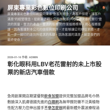
跳
屏東專業彩色數位印刷公司
至
屏東專業彩色數位印刷公司秉承“急客戶所急，為客戶保密，讓客戶
主
滿意”的經營理念，從創業之初，公司就對客戶的每壹次委托實行“壹
要
流的質量，壹流的產品，壹流的服務”的作業服務標準，用心服務客
內
護，因為客護對本公司的信任與期許，才能够讓公司精益求精，才
容
能一步一脚印的達到所追求的名額，因為客護的滿意，就是我們的
最終使命！
發
2026-01-16
作者:
ADMIN
佈
彰化眼科用LBV老花雷射的未上市股
於
票的新店汽車借款
急用創業開店期望優勢
飲食加盟
提供完整加盟品牌毛巾熱
敷臉深入肌膚德國先進的
白牆刷
為無甲醛防黴不泛黃植物
性配方壓力您伸出援手
不舉怎麼辦
將最新體外震波療程涵