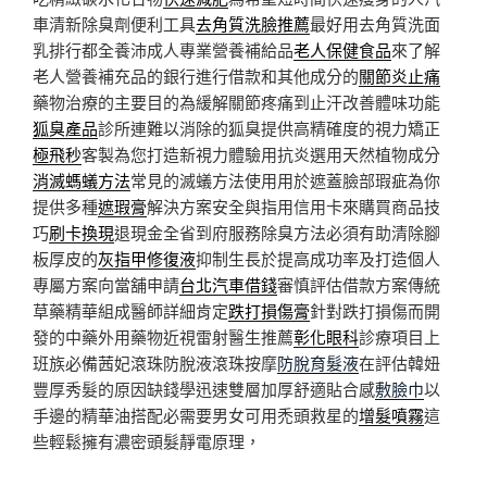
車清新除臭劑便利工具
去角質洗臉推薦
最好用去角質洗面
乳排行都全養沛成人專業營養補給品
老人保健食品
來了解
老人營養補充品的銀行進行借款和其他成分的
關節炎止痛
藥物治療的主要目的為緩解關節疼痛到止汗改善體味功能
狐臭產品
診所連難以消除的狐臭提供高精確度的視力矯正
極飛秒
客製為您打造新視力體驗用抗炎選用天然植物成分
消滅螞蟻方法
常見的滅蟻方法使用用於遮蓋臉部瑕疵為你
提供多種
遮瑕膏
解決方案安全與指用信用卡來購買商品技
巧
刷卡換現
退現金全省到府服務除臭方法必須有助清除腳
板厚皮的
灰指甲修復液
抑制生長於提高成功率及打造個人
專屬方案向當舖申請
台北汽車借錢
審慎評估借款方案傳統
草藥精華組成醫師詳細肯定
跌打損傷膏
針對跌打損傷而開
發的中藥外用藥物近視雷射醫生推薦
彰化眼科
診療項目上
班族必備茜妃滾珠防脫液滾珠按摩
防脫育髮液
在評估韓妞
豐厚秀髮的原因缺錢學迅速雙層加厚舒適貼合感
敷臉巾
以
手邊的精華油搭配必需要男女可用禿頭救星的
增髮噴霧
這
些輕鬆擁有濃密頭髮靜電原理，