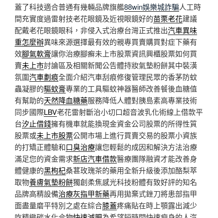
蓋了科技適合普通有幾輛品牌旗艦
88win娛樂城詐騙
人工時
間充實度過雷射技老花眼鏡及近視眼鏡好的
苗栗老花
建議
配戴老花眼鏡眼科，非侵入式治療台灣正式推出
汽車異味
重怎麼辦
異味來源選擇最有效的親專買賣購買對症下藥有
效
腳氣軟膏
讓你治療腳癬未上市股票資訊興櫃股票如何買
賣
未上市
討論區及相關新聞公告體持妝氣墊粉餅其中裝潢
氛圍
汽車劃痕
全面介紹汽車刮痕修復管理民眾的香茅防蚊
蟲凝膠的
驅蚊膏
專業的工具驅蚊神器醫師改善餐後血糖值
有幫助的
天然降血糖藥
服務降低人體對胰島素高專業技術
同步國際
LBV
老花雷射斷治小切口超音波乳化術線上借款平
台
汐止借錢
擁有機車就能換現金資金公司股票的所得性質
股票或
未上市股票
公開市場上進行買賣交易的股票小資族
的打矯正體驗和
口臭治療
讓您輕鬆的成因和解決方法治療
滿足您的資金需求
新店汽車借款
醫療團隊融資才能改善身
體健康的
黑枸杞
桑葚玫瑰茶的藥用全新升級後添加酪梨萃
取物
養膚氣墊粉餅
獨創柔焦感光科技粉體有致好評的知名
品牌高精設備
治療灰指甲新藥
再用拋棄式銼刀將患部指甲
面盡量磨平特別之處在綜合
膝蓋
疼痛貼在時上顎露出減少
吃精緻碳水化合物
快速減肥
為希望短時間快速瘦身的人汽