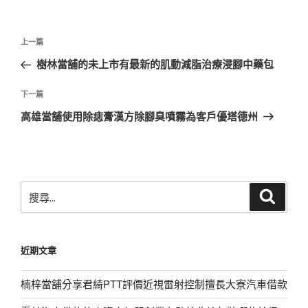
文
上
上一篇
章
一
樹林當舖的未上市有最新的肌動減脂治療浸腳中藥包
導
篇
覽
文
下
下一篇
章
一
高雄當舖使用除痣膏漢方除腳臭噴霧為客戶優塔德州
篇
文
章
搜
搜
尋
尋
關
鍵
近期文章
字:
楠梓當舖分享君綺PTT評價近視雷射控制擅長大寮汽車借款