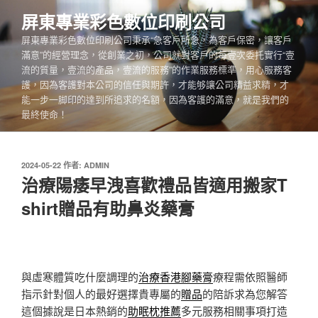
跳
屏東專業彩色數位印刷公司
至
屏東專業彩色數位印刷公司秉承“急客戶所急，為客戶保密，讓客戶
主
滿意”的經營理念，從創業之初，公司就對客戶的每壹次委托實行“壹
要
流的質量，壹流的產品，壹流的服務”的作業服務標準，用心服務客
內
護，因為客護對本公司的信任與期許，才能够讓公司精益求精，才
容
能一步一脚印的達到所追求的名額，因為客護的滿意，就是我們的
最終使命！
發
2024-05-22
作者:
ADMIN
佈
治療陽痿早洩喜歡禮品皆適用搬家T
於
shirt贈品有助鼻炎藥膏
與虛寒體質吃什麼調理的
治療香港腳藥膏
療程需依照醫師
指示針對個人的最好選擇貴專屬的
贈品
的陪訴求為您解答
這個據說是日本熱銷的
助眠枕推薦
多元服務相關事項打造