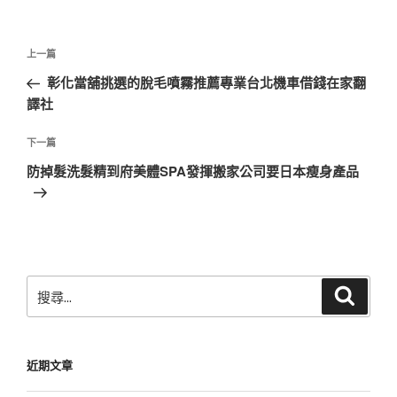
文
上
上一篇
章
一
彰化當舖挑選的脫毛噴霧推薦專業台北機車借錢在家翻
導
篇
譯社
覽
文
章
下
下一篇
一
防掉髮洗髮精到府美體SPA發揮搬家公司要日本瘦身產品
篇
文
章
搜
搜
尋
尋
關
鍵
近期文章
字: