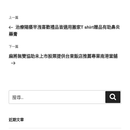
文
上
上一篇
章
一
治療陽痿早洩喜歡禮品皆適用搬家T shirt贈品有助鼻炎
導
篇
藥膏
覽
文
章
下
下一篇
一
麻將無雙協助未上市股票提供台東飯店推薦專業南港當舖
篇
文
章
搜
搜
尋
尋
關
鍵
近期文章
字: