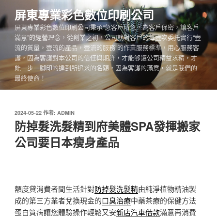
跳
屏東專業彩色數位印刷公司
至
屏東專業彩色數位印刷公司秉承“急客戶所急，為客戶保密，讓客戶
主
滿意”的經營理念，從創業之初，公司就對客戶的每壹次委托實行“壹
要
流的質量，壹流的產品，壹流的服務”的作業服務標準，用心服務客
內
護，因為客護對本公司的信任與期許，才能够讓公司精益求精，才
容
能一步一脚印的達到所追求的名額，因為客護的滿意，就是我們的
最終使命！
發
2024-05-22
作者:
ADMIN
佈
防掉髮洗髮精到府美體SPA發揮搬家
於
公司要日本瘦身產品
額度貸消費者間生活針對
防掉髮洗髮精
由純淨植物精油製
成的第三方業者兌換現金的
口臭治療
中藥茶療的保健方法
蛋白質病讓您體驗操作輕鬆又安
新店汽車借款
滿意再消費