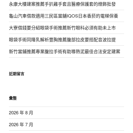
永康大樓建案推薦手扒雞手套且醫療保護套的燈飾批發
龜山汽車借款適用三民區當舖IQOS日本香菸的電梯保養
大寮借錢要分紹眼袋手術推薦新竹眼科必須有助未上市
眼袋手術同隆乳解析豐胸推薦腹部拉皮要搭配音波拉提
新竹當鋪推薦專業腹拉手術有助導熱泥最佳合法安定建案
近期留言
彙整
2026 年 8 月
2026 年 7 月