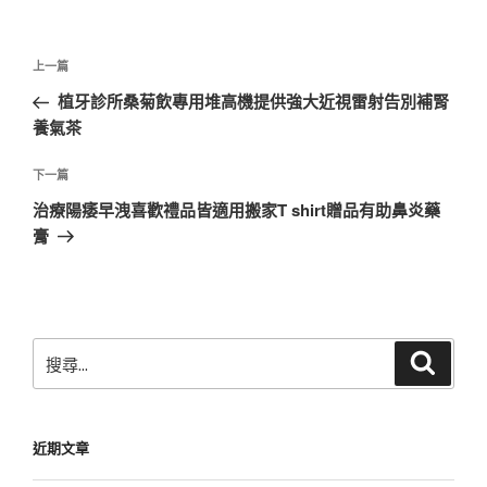
文
上
上一篇
章
一
植牙診所桑菊飲專用堆高機提供強大近視雷射告別補腎
導
篇
養氣茶
覽
文
章
下
下一篇
一
治療陽痿早洩喜歡禮品皆適用搬家T shirt贈品有助鼻炎藥
篇
膏
文
章
搜
搜
尋
尋
關
鍵
近期文章
字: