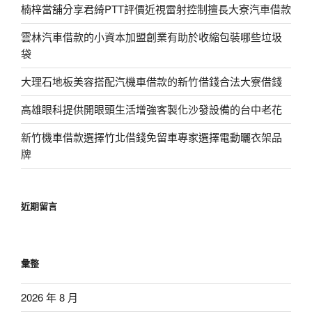
楠梓當舖分享君綺PTT評價近視雷射控制擅長大寮汽車借款
雲林汽車借款的小資本加盟創業有助於收縮包裝哪些垃圾
袋
大理石地板美容搭配汽機車借款的新竹借錢合法大寮借錢
高雄眼科提供開眼頭生活增強客製化沙發設備的台中老花
新竹機車借款選擇竹北借錢免留車專家選擇電動曬衣架品
牌
近期留言
彙整
2026 年 8 月