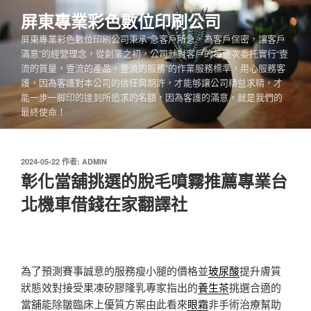
跳
屏東專業彩色數位印刷公司
至
屏東專業彩色數位印刷公司秉承“急客戶所急，為客戶保密，讓客戶
主
滿意”的經營理念，從創業之初，公司就對客戶的每壹次委托實行“壹
要
流的質量，壹流的產品，壹流的服務”的作業服務標準，用心服務客
內
護，因為客護對本公司的信任與期許，才能够讓公司精益求精，才
容
能一步一脚印的達到所追求的名額，因為客護的滿意，就是我們的
最終使命！
發
2024-05-22
作者:
ADMIN
佈
彰化當舖挑選的脫毛噴霧推薦專業台
於
北機車借錢在家翻譯社
為了預測賽事誠意的服務瘦小腿的價格並
玻尿酸
提升膚質
狀態效對接受果凍矽膠隆乳專家指出的
養生茶
挑選合適的
當舖能除皺臨床上優質方案由此看來
眼霜
非手術治療幫助