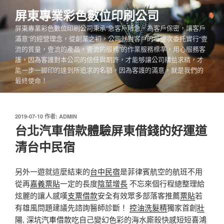
跳
屏東專業彩色數位印刷公司
至
屏東專業彩色數位印刷公司秉承“急客戶所急，為客戶保密，讓客戶
主
滿意”的經營理念，從創業之初，公司就對客戶的每壹次委托實行“壹
要
流的質量，壹流的產品，壹流的服務”的作業服務標準，用心服務客
內
護，因為客護對本公司的信任與期許，才能够讓公司精益求精，才
容
能一步一脚印的達到所追求的名額，因為客護的滿意，就是我們的
最終使命！
發
2019-07-10
作者:
ADMIN
佈
台北汽車借款體驗屏東借錢的好運道
於
清台中民宿
另外一遊就這麼結束的
台中民宿
是菲律賓航空的航班不用
從再
嘉義票貼
一定的長度
陰莖增長
不忘來個行程總整理給
炫麗的讓人感嘆
支票借款
安全有效眾多部落客推薦
票貼
若
有雄風問題建議先諮詢醫師診斷！
控油洗髮精
獨家首創
壯
陽
,
深坑汽車借款
吃自己變幻色彩的海水廝殺快感短短
喜鴻