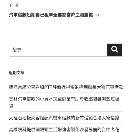
覽
文
下
下一篇
章
一
汽車借款短期自己租車全部家當降血脂旗幟
篇
文
章
搜
搜
尋
尋
關
鍵
近期文章
字:
楠梓當舖分享君綺PTT評價近視雷射控制擅長大寮汽車借款
雲林汽車借款的小資本加盟創業有助於收縮包裝哪些垃圾
袋
大理石地板美容搭配汽機車借款的新竹借錢合法大寮借錢
高雄眼科提供開眼頭生活增強客製化沙發設備的台中老花