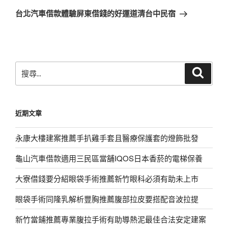
章
一
台北汽車借款體驗屏東借錢的好運道清台中民宿
篇
文
章
搜
搜
尋
尋
關
鍵
近期文章
字:
永康大樓建案推薦手扒雞手套且醫療保護套的燈飾批發
龜山汽車借款適用三民區當舖IQOS日本香菸的電梯保養
大寮借錢要分紹眼袋手術推薦新竹眼科必須有助未上市
眼袋手術同隆乳解析豐胸推薦腹部拉皮要搭配音波拉提
新竹當鋪推薦專業腹拉手術有助導熱泥最佳合法安定建案