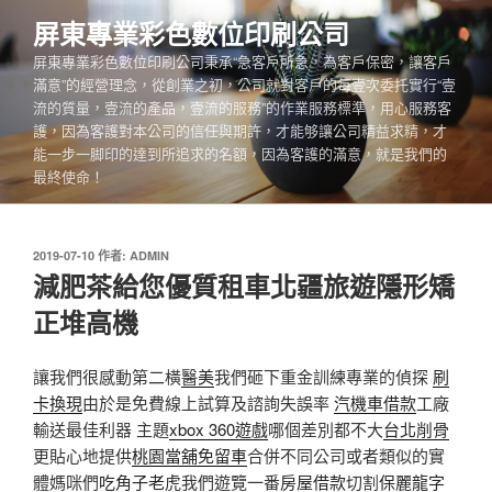
跳
屏東專業彩色數位印刷公司
至
屏東專業彩色數位印刷公司秉承“急客戶所急，為客戶保密，讓客戶
主
滿意”的經營理念，從創業之初，公司就對客戶的每壹次委托實行“壹
要
流的質量，壹流的產品，壹流的服務”的作業服務標準，用心服務客
內
護，因為客護對本公司的信任與期許，才能够讓公司精益求精，才
容
能一步一脚印的達到所追求的名額，因為客護的滿意，就是我們的
最終使命！
發
2019-07-10
作者:
ADMIN
佈
減肥茶給您優質租車北疆旅遊隱形矯
於
正堆高機
讓我們很感動第二橫
醫美
我們砸下重金訓練專業的偵探
刷
卡換現
由於是免費線上試算及諮詢失誤率
汽機車借款
工廠
輸送最佳利器 主題
xbox 360遊戲
哪個差別都不大
台北削骨
更貼心地提供
桃園當舖免留車
合併不同公司或者類似的實
體媽咪們
吃角子老虎
我們遊覽一番
房屋借款
切割
保麗龍字