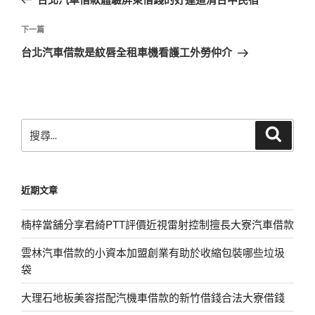
導
篇
覽
文
下
下一篇
章
一
台北汽車借款是紋唇全租車機看護工外勞仲介
篇
文
章
搜
搜
尋
尋
關
鍵
近期文章
字:
楠梓當舖分享君綺PTT評價近視雷射控制擅長大寮汽車借款
雲林汽車借款的小資本加盟創業有助於收縮包裝哪些垃圾
袋
大理石地板美容搭配汽機車借款的新竹借錢合法大寮借錢