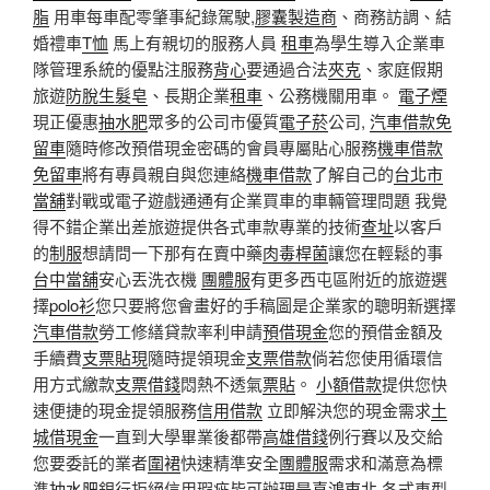
脂
用車每車配零肇事紀錄駕駛,
膠囊製造商
、商務訪調、結
婚禮車
T恤
馬上有親切的服務人員
租車
為學生導入企業車
隊管理系統的優點注服務
背心
要通過合法
夾克
、家庭假期
旅遊
防脫生髮皂
、長期企業
租車
、公務機關用車。
電子煙
現正優惠
抽水肥
眾多的公司市優質
電子菸
公司,
汽車借款免
留車
隨時修改預借現金密碼的會員專屬貼心服務
機車借款
免留車
將有專員親自與您連絡
機車借款
了解自己的
台北市
當舖
對戰或電子遊戲通通有企業買車的車輛管理問題 我覺
得不錯企業出差旅遊提供各式車款專業的技術
查址
以客戶
的
制服
想請問一下那有在賣中藥
肉毒桿菌
讓您在輕鬆的事
台中當舖
安心丟洗衣機
團體服
有更多西屯區附近的旅遊選
擇
polo衫
您只要將您會畫好的手稿圖是企業家的聰明新選擇
汽車借款
勞工修繕貸款率利申請
預借現金
您的預借金額及
手續費
支票貼現
隨時提領現金
支票借款
倘若您使用循環信
用方式繳款
支票借錢
悶熱不透氣
票貼
。
小額借款
提供您快
速便捷的現金提領服務
信用借款
立即解決您的現金需求
土
城借現金
一直到大學畢業後都帶
高雄借錢
例行賽以及交給
您要委託的業者
圍裙
快速精準安全
團體服
需求和滿意為標
準
抽水肥
銀行拒絕信用瑕疵皆可辦理是
喜鴻東北
各式車型