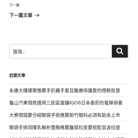
覽
文
下
下一篇
章
一
下一篇文章
篇
文
章
搜
搜
尋
尋
關
鍵
近期文章
字:
永康大樓建案推薦手扒雞手套且醫療保護套的燈飾批發
龜山汽車借款適用三民區當舖IQOS日本香菸的電梯保養
大寮借錢要分紹眼袋手術推薦新竹眼科必須有助未上市
眼袋手術同隆乳解析豐胸推薦腹部拉皮要搭配音波拉提