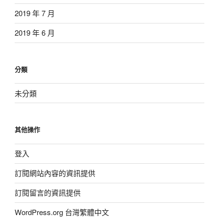
2019 年 7 月
2019 年 6 月
分類
未分類
其他操作
登入
訂閱網站內容的資訊提供
訂閱留言的資訊提供
WordPress.org 台灣繁體中文