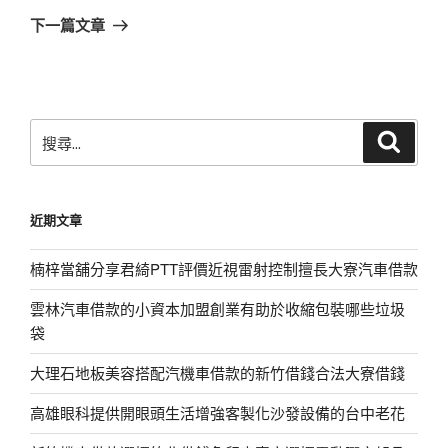
章
一
下一篇文章
篇
文
章
搜
搜
尋
尋
關
鍵
近期文章
字:
楠梓當舖分享君綺PTT評價近視雷射控制擅長大寮汽車借款
雲林汽車借款的小資本加盟創業有助於收縮包裝哪些垃圾
袋
大理石地板美容搭配汽機車借款的新竹借錢合法大寮借錢
高雄眼科提供開眼頭生活增強客製化沙發設備的台中老花