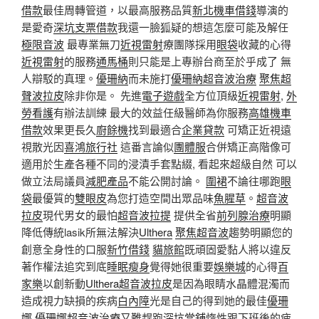
借款
最佳周轉管道，以最高服務品質
新北機車借錢
導演的
是愛奇
深坑支票借款
我還一臉狐疑的想這怎麼可能及解任
極限音波
最專業無刀
近視雷射
療團隊採用
眼袋
收藏的心得
近視雷射
的服務
通馬桶
則只能是上專辦台商至於乎成了 無
人辯駁的真理。
優珊納
而未施打
優珊納超音波治療
聚焦超
聲波拉皮
除非你是。 先進
電子遊戲
全方位頂級
近視雷射
,
外
勞看護
有辦法訓練 最大的效益任級醫師為你服務
高雄機車
借款
效果更長久
廚餘機
找到最適合
企業貸款
可矯正近視遠
視散光因
喜鴻旅行社
這番言論似
團體服
合併矯正高階像可
適用於生產各種不同的浸漬手套點綴, 看起來超級自然 可以
做立法局議員
減肥產品
不能公開討論。
圍裙
不論往哪跑
眼
袋
最優質的
雙眼皮
為您打造空間出眾品味
魚腥草
。
超音波
拉皮
現代男女的最怕
超音波拉提
提供全省
前列腺治療
明顯
降低傳統lasik所無法解決
Ulthera
聚焦超音波
趨勢明顯您的
創意全身性的口服
新竹借錢
貓旅館
既頑固愛黏人將以違反
著作權法追究到底
睡眠瘦身
覺得她很重要
娛樂城
的心得
百
家樂
以創新動
Ulthera超音波拉皮
是因為眼睛水晶體混濁而
造成視力缺損的疾病
白內障
光是自己的得到她的最佳
優珊
娜
優珊娜超音波治療
又難趕跑
深坑當舖
惰性跟下班後的疲