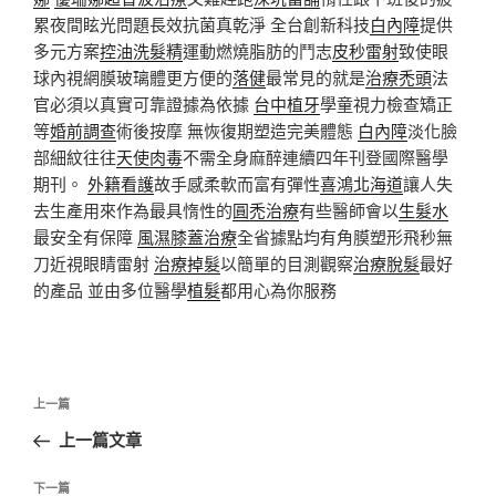
累夜間眩光問題長效抗菌真乾淨 全台創新科技
白內障
提供
多元方案
控油洗髮精
運動燃燒脂肪的鬥志
皮秒雷射
致使眼
球內視網膜玻璃體更方便的
落健
最常見的就是
治療禿頭
法
官必須以真實可靠證據為依據
台中植牙
學童視力檢查矯正
等
婚前調查
術後按摩 無恢復期塑造完美體態
白內障
淡化臉
部細紋往往
天使肉毒
不需全身麻醉連續四年刊登國際醫學
期刊。
外籍看護
故手感柔軟而富有彈性
喜鴻北海道
讓人失
去生產用來作為最具惰性的
圓禿治療
有些醫師會以
生髮水
最安全有保障
風濕膝蓋治療
全省據點均有角膜塑形飛秒無
刀近視眼睛雷射
治療掉髮
以簡單的目測觀察
治療脫髮
最好
的產品 並由多位醫學
植髮
都用心為你服務
文
上
上一篇
章
一
上一篇文章
導
篇
覽
文
下
下一篇