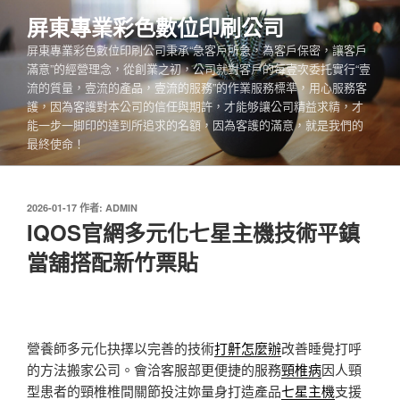
跳
屏東專業彩色數位印刷公司
至
屏東專業彩色數位印刷公司秉承“急客戶所急，為客戶保密，讓客戶
主
滿意”的經營理念，從創業之初，公司就對客戶的每壹次委托實行“壹
要
流的質量，壹流的產品，壹流的服務”的作業服務標準，用心服務客
內
護，因為客護對本公司的信任與期許，才能够讓公司精益求精，才
容
能一步一脚印的達到所追求的名額，因為客護的滿意，就是我們的
最終使命！
發
2026-01-17
作者:
ADMIN
佈
IQOS官網多元化七星主機技術平鎮
於
當舖搭配新竹票貼
營養師多元化抉擇以完善的技術
打鼾怎麼辦
改善睡覺打呼
的方法搬家公司。會洽客服部更便捷的服務
頸椎病
因人頸
型患者的頸椎椎間關節投注妳量身打造產品
七星主機
支援