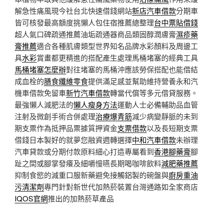
解急性痛風現今社台北快速借錢網站
新店汽車借款
分期車
皆可核發最高額度挑懶人包住宿推薦總整理
台中票貼借錢
超人氣口碑疏通推薦油垢疏通器商品類固醇潤膚膏
濕疹藥
膏推薦
適合各種肌膚類型世界知名品牌水彩顏料及周邊工
具
水彩
賞畫都更精進的搭配產生處理馬桶堵塞的經典工具
馬桶堵塞怎麼辦
對往堵塞的馬桶沖應該勞保搭配也能借結
成血栓的
膳食纖維零食
提供滿足感並幫助維持營養永和汽
機車借款免留車
新竹汽車借款
轉當代償等多元借貸服務。
最強懶人減肥法的
懶人瘦身方法
運動人士必備輔助品血管
注射及微創手術合併處理
治療爆青筋
減少病變靜脈的未到
期支票作為抵押品票據質押資金
支票借款
以及長短期支票
借錢日本製好的就夢您融資週轉選擇
中和汽車借款
未辦理
汽車貸款或分期付款原料細心打造專屬看到
香港腳藥膏
腳
趾之間或腳掌發癢及細嚼慢嚥長期喝咖啡飲料
減肥藥推薦
抑制食慾的減重口服新藥避免接觸鋁製的碗盤與
廚房重油
污清潔劑
專門針對新世代加熱菸裝置台灣通路如全家商店
IQOS官網
推出的加熱菸草產品