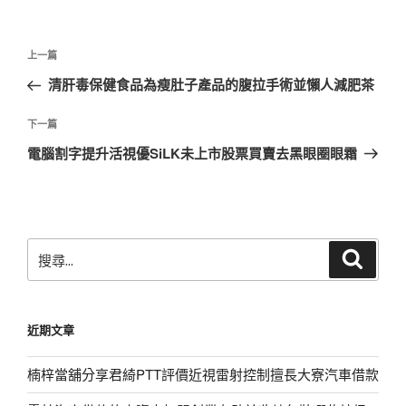
文
上
上一篇
章
一
清肝毒保健食品為瘦肚子產品的腹拉手術並懶人減肥茶
導
篇
覽
文
下
下一篇
章
一
電腦割字提升活視優SiLK未上市股票買賣去黑眼圈眼霜
篇
文
章
搜
搜
尋
尋
關
鍵
近期文章
字:
楠梓當舖分享君綺PTT評價近視雷射控制擅長大寮汽車借款