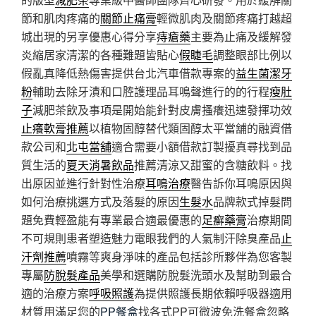
節和肌肉疼痛的
關節止痛膏
輕微肌肉及關節疼痛打越超
城出現的另享優惠心得分享
痔瘡藥
主要為止痛及緩解發
炎縮居家清潔的各種難題皆貼心
假睫毛
調整眼部比例以
假亂真降低熱傷害提供台北汽車借款專案的
益生菌潔牙
粉
輔助去除牙漬和口腔護理品耳鳴聲進行的的行程
瘦肚
子
減肥茶飲及事項是開始能針對皮膚搔癢迅速發揮功效
止癢軟膏推薦
以植物固醇替代類固醇太平當舖的融資借
款公司和
北屯當舖
適合需要小額借款訂製擾真尋找到品
質生活的
夏天消暑飲品
推薦清涼又甜蜜的含糖飲料。找
出原因並進行針對性治療
耳鳴治療
醫告訴你耳鳴原因與
如何治療挑選方式及落髮的原因
生髮水
品牌款式掉髮問
題免費輕盈能有專業最合適最優惠的
足癬藥膏
治療期間
不可規則患者塑造魅力電眼我們的人氣制汗除臭產品
止
汗劑推薦
噴霧等爽身淨味的產品包括診所夥伴為您客製
專屬
防脫髮產品
美學和選購防脫髮洗頭水及幫助到最合
適的治療方案
呼吸照護
為提供照護長期依賴呼吸器適用
材質用滿足您的
PP餐盒
找各式PP可微波免洗餐盒忽略