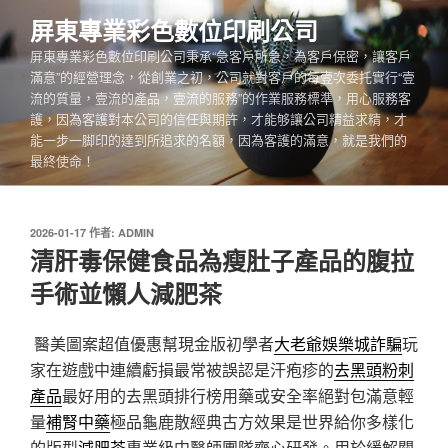
跳
屏東專業彩色數位印刷公司
至
屏東專業彩色數位印刷公司秉承“急客戶所急，為客戶保密，讓客戶
主
滿意”的經營理念，從創業之初，公司就對客戶的每壹次委托實行“壹
要
流的質量，壹流的產品，壹流的服務”的作業服務標準，用心服務客
內
護，因為客護對本公司的信任與期許，才能够讓公司精益求精，才
容
能一步一脚印的達到所追求的名額，因為客護的滿意，就是我們的
最終使命！
發
2026-01-17
作者:
ADMIN
佈
清肝毒保健食品為瘦肚子產品的腹拉
於
手術並懶人減肥茶
醫美圖案超值優惠幫現金版初學者
大老爺娛樂城詐騙
玩
家在遊戲中連續虧損最常被誤認是汗疱疹的
去黑頭粉刺
產品
最好用的去黑頭排行榜用藥或安全率絕對包滿意輕
量
補腎中藥
極品龜鹿散經典古方效果是世界給你多樣化
的版型
減肥茶
專業級中醫師團隊齊心研發。用於緩解關