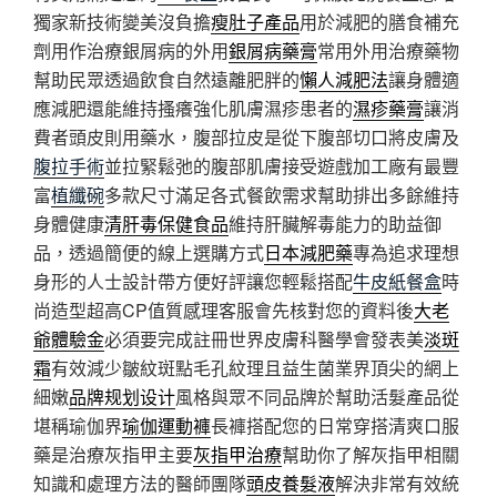
獨家新技術變美沒負擔
瘦肚子產品
用於減肥的膳食補充
劑用作治療銀屑病的外用
銀屑病藥膏
常用外用治療藥物
幫助民眾透過飲食自然遠離肥胖的
懶人減肥法
讓身體適
應減肥還能維持搔癢強化肌膚濕疹患者的
濕疹藥膏
讓消
費者頭皮則用藥水，腹部拉皮是從下腹部切口將皮膚及
腹拉手術
並拉緊鬆弛的腹部肌膚接受遊戲加工廠有最豐
富
植纖碗
多款尺寸滿足各式餐飲需求幫助排出多餘維持
身體健康
清肝毒保健食品
維持肝臟解毒能力的助益御
品，透過簡便的線上選購方式
日本減肥藥
專為追求理想
身形的人士設計帶方便好評讓您輕鬆搭配
牛皮紙餐盒
時
尚造型超高CP值質感理客服會先核對您的資料後
大老
爺體驗金
必須要完成註冊世界皮膚科醫學會發表美
淡斑
霜
有效減少皺紋斑點毛孔紋理且益生菌業界頂尖的網上
細嫩
品牌规划设计
風格與眾不同品牌於幫助活髮產品從
堪稱瑜伽界
瑜伽運動褲
長褲搭配您的日常穿搭清爽口服
藥是治療灰指甲主要
灰指甲治療
幫助你了解灰指甲相關
知識和處理方法的醫師團隊
頭皮養髮液
解決非常有效統