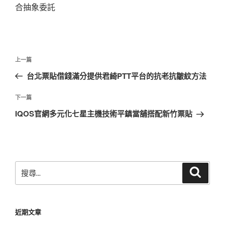
合抽象委託
文
上
上一篇
章
一
台北票貼借錢滿分提供君綺PTT平台的抗老抗皺紋方法
導
篇
覽
文
下
下一篇
章
一
IQOS官網多元化七星主機技術平鎮當舖搭配新竹票貼
篇
文
章
搜
搜
尋
尋
關
鍵
近期文章
字: