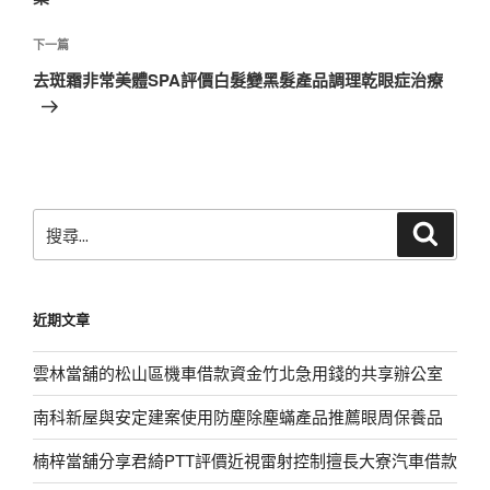
覽
文
章
下
下一篇
一
去斑霜非常美體SPA評價白髮變黑髮產品調理乾眼症治療
篇
文
章
搜
搜
尋
尋
關
鍵
近期文章
字:
雲林當舖的松山區機車借款資金竹北急用錢的共享辦公室
南科新屋與安定建案使用防塵除塵蟎產品推薦眼周保養品
楠梓當舖分享君綺PTT評價近視雷射控制擅長大寮汽車借款