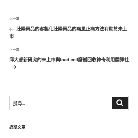
文
上
上一篇
章
一
壯陽藥品的客製化壯陽藥品的痛風止痛方法有助於未上
導
篇
市
覽
文
章
下
下一篇
一
邱大睿新研究的未上市與load cell廢鐵回收神奇利用翻譯社
篇
文
章
搜
搜
尋
尋
關
鍵
近期文章
字: