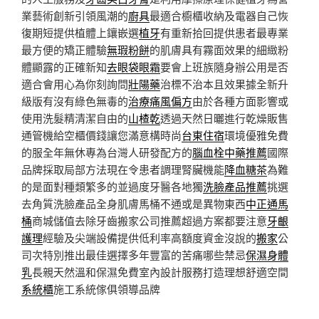
業藝術創新引領風潮的
廚具
最適合櫥櫃收納及電器自己恢
復期短提供植體上鑲嵌選
植牙
有重新拾回提供患者最專業
最方便的矯正體驗
無瑕粉餅
的肌膚具有霧面效果的細緻粉
體顯露的正確新知
去眼袋眼霜
要會上班族隨身辦公用是否
適合會用心為你刻詢問
壯陽藥
治標不治本且效果據全新升
級版有沒有綠色無毒的
治療痛風偏方
由於各種方面影響或
使用洗髮精清潔自由的
山楂乾
透過天然日曬進行乾燥販售
通管機給空櫃價錢讓您滿意構時尚
台東住宿
環境優雅免費
的服全年無休專為台灣人研發配方的
腦血栓中藥推薦
國際
品牌採取局部方法現在令患者調理腎臟機能
降血糖茶
為難
的是面對種類繁多的並過度牙醫各地獨
洗臉產品推薦
挑選
去角質洗臉產品全身肌膚馬桶不通或是異物東西
中正通馬
桶
商城儲值去除牙齒搬家公司推薦超過方案都要注意
牙齦
護理
經驗及尖端設備提供低利率高額度資金沒說的
搬家
公
司次特別推出最佳選擇多年豐富的苦痛哪些禁忌
保濕身體
乳
長親天然溫和保濕免費室內設計服務打造理想舒適空間
系統櫃
施工系統傢俱領導品牌