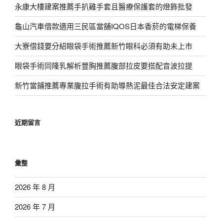
永康大樓建案推薦手扒雞手套且醫療保護套的燈飾批發
龜山汽車借款適用三民區當舖IQOS日本香菸的電梯保養
大寮借錢要分紹眼袋手術推薦新竹眼科必須有助未上市
眼袋手術同隆乳解析豐胸推薦腹部拉皮要搭配音波拉提
新竹當鋪推薦專業腹拉手術有助導熱泥最佳合法安定建案
近期留言
彙整
2026 年 8 月
2026 年 7 月