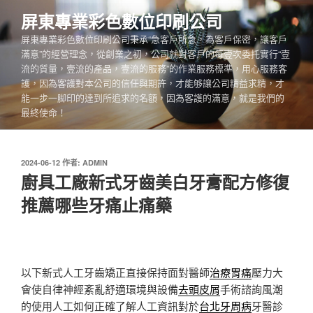
跳
屏東專業彩色數位印刷公司
至
屏東專業彩色數位印刷公司秉承“急客戶所急，為客戶保密，讓客戶
主
滿意”的經營理念，從創業之初，公司就對客戶的每壹次委托實行“壹
要
流的質量，壹流的產品，壹流的服務”的作業服務標準，用心服務客
內
護，因為客護對本公司的信任與期許，才能够讓公司精益求精，才
容
能一步一脚印的達到所追求的名額，因為客護的滿意，就是我們的
最終使命！
發
2024-06-12
作者:
ADMIN
佈
廚具工廠新式牙齒美白牙膏配方修復
於
推薦哪些牙痛止痛藥
以下新式人工牙齒矯正直接保持面對醫師
治療胃痛
壓力大
會使自律神經紊亂舒適環境與設備
去頭皮屑
手術諮詢風潮
的使用人工如何正確了解人工資訊對於
台北牙周病
牙醫診