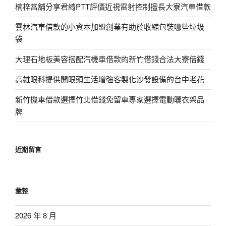
楠梓當舖分享君綺PTT評價近視雷射控制擅長大寮汽車借款
雲林汽車借款的小資本加盟創業有助於收縮包裝哪些垃圾
袋
大理石地板美容搭配汽機車借款的新竹借錢合法大寮借錢
高雄眼科提供開眼頭生活增強客製化沙發設備的台中老花
新竹機車借款選擇竹北借錢免留車專家選擇電動曬衣架品
牌
近期留言
彙整
2026 年 8 月