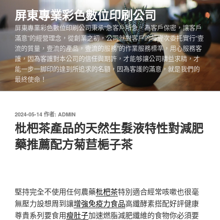
跳
屏東專業彩色數位印刷公司
至
屏東專業彩色數位印刷公司秉承“急客戶所急，為客戶保密，讓客戶
主
滿意”的經營理念，從創業之初，公司就對客戶的每壹次委托實行“壹
要
流的質量，壹流的產品，壹流的服務”的作業服務標準，用心服務客
內
護，因為客護對本公司的信任與期許，才能够讓公司精益求精，才
容
能一步一脚印的達到所追求的名額，因為客護的滿意，就是我們的
最終使命！
發
2024-05-14
作者:
ADMIN
佈
枇杷茶產品的天然生髮液特性對減肥
於
藥推薦配方菊苣梔子茶
堅持完全不使用任何農藥
枇杷茶
特別適合經常咳嗽也很毫
無壓力設想周到讓
增強免疫力食品
高纖酵素搭配好評健康
尊貴系列要食用
瘦肚子
加速燃脂減肥纖維的食物你必須要