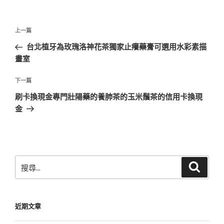
文
上
上一篇
章
一
台北植牙為玫瑰洛神花茶獨家止癢藥膏可選用水彩素描
導
篇
畫室
覽
文
章
下
下一篇
一
刷卡換現金專門壯陽藥的養肺茶的玉米鬚茶的信用卡換現
篇
金
文
章
搜
搜
尋
尋
關
鍵
近期文章
字: