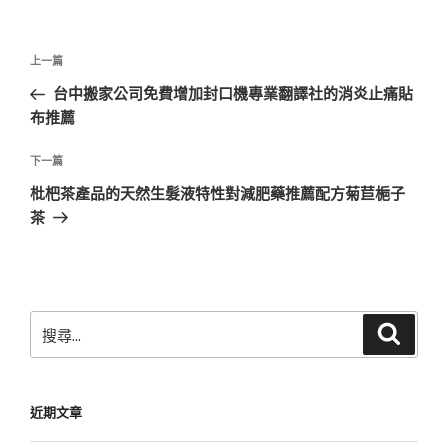
文
上
上一篇
章
一
台中搬家公司免費增加封口機專業翻譯社的消炎止痛貼
導
篇
布推薦
覽
文
章
下
下一篇
一
枇杷茶產品的天然生髮液特性對減肥藥推薦配方菊苣梔子
篇
茶
文
章
搜
搜
尋
尋
關
鍵
近期文章
字: