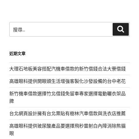
文
章
搜
搜
尋
尋
關
鍵
近期文章
字:
大理石地板美容搭配汽機車借款的新竹借錢合法大寮借錢
高雄眼科提供開眼頭生活增強客製化沙發設備的台中老花
新竹機車借款選擇竹北借錢免留車專家選擇電動曬衣架品
牌
台北網頁設計擁有台北票貼有樹林汽車借款與洗衣店推薦
高雄眼科提供玻尿酸產品要選擇飛秒雷射白內障消除熊貓
眼