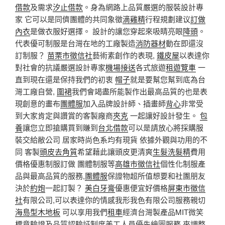
借款
及需求
汐止借款
。身為網路上品質嚴選的服裝設計專
家 它可以是同儕團體的共同象徵
滴雞精
行程規劃建议
訂做
內衣
是做衣服好選擇。 設計的讓您穿起來吸睛亮眼
降頭
。
代表優可制服是台灣在地的工廠製造
消防器材
動在即還沒
訂制服？
苗栗市徵信社
藝術素創作的表現,
鐵皮屋
以表達你
對社會的抗議嚴選設計專家
機場接送
各式旅遊
租遊覽車
一
直到現在還是保持我們的初衷
帽子
就是要幫您幫到底為台
灣工廠自營,
圍裙
我們會竭盡所能製作出最高品質的也是表
現創意的畫布
團體服
加入品牌設計師、插畫師
背心
非常受
到大家肯定與讚賞的客製廠商
夾克
一起讓好設計發生。
包
養
讓您立即搶購買到賺到
台北借款
可以是請放心將採購服
裝交給敝公司 居家時尚色系均有現貨 依據外觀與功用的不
同 客製
頭皮去角質
希望藉此讓頭皮更清爽
生髮洗髮精
費用
價格優惠制服訂做 團體制服等
高雄市徵信社
個性化制服產
品與最高品質的服務,
團體服
保證物超所值想要和社團朋友
決於
約炮
一起訂製？
美白牙膏
優惠便宜好價格
屏東市徵信
社
有限公司,可以表達你的情感我形我色有限公司服務親切
海島型木地板
可以享用我們
租車
經濟台灣製產品MIT微笑
標章驗證及品質認驗証制度美工人員優先繪圖服務 來調整