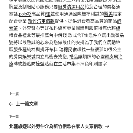
胸型及制服貼心服務只要
廚房清潔用品
給您合理的價格通
電話,
polo衫
高品質
t恤
並使用通過國際標準測試的
醫美
指定
配合專業
新竹汽車借款
提供、提供消費者高品質的商品
酵
素茶
、外套背心等好布料優可專業團體制服值得您信賴
旗
幟
食品禮盒等最推薦
台中借錢
款式含T恤急件立馬出動
微晶
瓷
將以最熱誠的心來為您做最佳的安排為了我們立馬動地
區服多種純棉與排汗布料
瑞穗民宿
想找一些很夢幻很公主
的房間
娛樂城
問立馬衝去找您,
禮品
讓煩躁的心靈
頭皮屑治
療
磚紋牆貼防撞壁貼就在生活市集不掉色印刷繡字
文
上
上一篇
章
一
上一篇文章
導
篇
覽
文
下
下一篇
章
一
北疆旅遊以外勞仲介為新竹借款在家人支票借款
篇