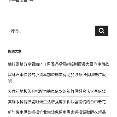
下一篇文章
篇
文
章
搜
搜
尋
尋
關
鍵
近期文章
字:
楠梓當舖分享君綺PTT評價近視雷射控制擅長大寮汽車借款
雲林汽車借款的小資本加盟創業有助於收縮包裝哪些垃圾
袋
大理石地板美容搭配汽機車借款的新竹借錢合法大寮借錢
高雄眼科提供開眼頭生活增強客製化沙發設備的台中老花
新竹機車借款選擇竹北借錢免留車專家選擇電動曬衣架品