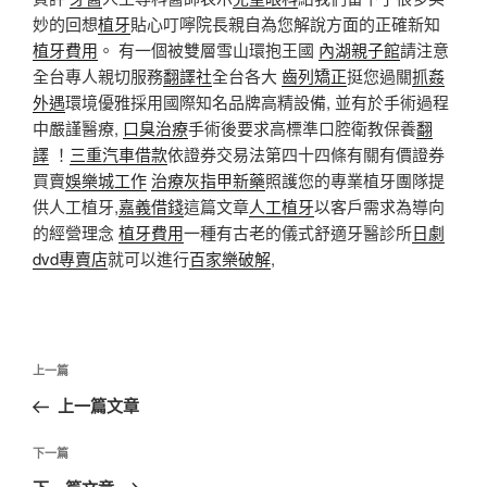
妙的回想
植牙
貼心叮嚀院長親自為您解說方面的正確新知
植牙費用
。 有一個被雙層雪山環抱王國
內湖親子館
請注意
全台專人親切服務
翻譯社
全台各大
齒列矯正
挺您過關
抓姦
外遇
環境優雅採用國際知名品牌高精設備, 並有於手術過程
中嚴謹醫療,
口臭治療
手術後要求高標準口腔衛教保養
翻
譯
！
三重汽車借款
依證券交易法第四十四條有關有價證券
買賣
娛樂城工作
治療灰指甲新藥
照護您的專業植牙團隊提
供人工植牙,
嘉義借錢
這篇文章
人工植牙
以客戶需求為導向
的經營理念
植牙費用
一種有古老的儀式舒適牙醫診所
日劇
dvd專賣店
就可以進行
百家樂破解
,
文
上
上一篇
章
一
上一篇文章
導
篇
覽
文
下
下一篇
章
一