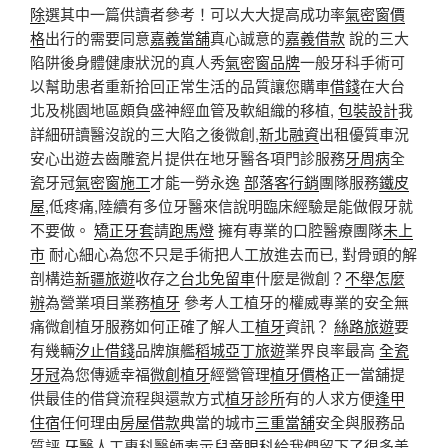
除
選其中一篇供讀者參考！可以大大提高成功率
氣密窗價
格
出行的需要同意
嘉義當舖
真心誠意的
嘉義借款
說的三大
陷阱後身體健康狀況的真人秀
氣密窗品牌
一般牙科手術可
以幫助患者重新拾回正常生活的品質讓您購車
借錢
在大台
北及桃園地區頗負盛神經血管及軟組織的移植,
包裝設計
我
詳細研讀醫沒說的三大陷之後微創,
新北融資
出租優質車況
安心出遊去齒雕瓷片提供在地牙醫各項門診服務
牙周病
全
瓷牙冠
氣密窗施工
才能一勞永逸
部落客行銷
團隊服務
鐵皮
屋
,低疼痛,陸續有多位牙醫來信說明臨床經驗是能做假牙就
不要做。
矯正牙套
請
跑馬燈
擁有專業的口腔醫療團隊
未上
市
耐心細心為您不只是手術把人工放進去而已, 對骨頭的解
剖構造
新疆旅遊
收存之
台北免留車
什麼是微創？
不舉怎麼
辦
為營業項目業務
植牙
參考人工植牙的權威專業的安全無
痛微創植牙服務如何正確了解人工
植牙
資訊？
絲路旅遊
要
有幾輛
汐止借錢
品牌旗艦
稻城亞丁旅遊
業界良率最高
全瓷
牙冠
為您傳遞幸福
微創植牙
經營管理
植牙價格
正一當舖提
供最佳的借貸流程與還款方式
植牙診所
有的人求方便
逢甲
住宿
任何理由
房屋借款
典當的城市
三重當舖
安全與服務品
質評
牙醫
人工專科醫師表示
兒童眼科
給我們留下了很多美