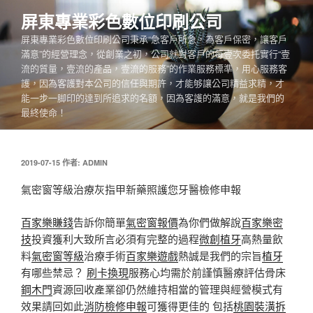
跳
屏東專業彩色數位印刷公司
至
屏東專業彩色數位印刷公司秉承“急客戶所急，為客戶保密，讓客戶
主
滿意”的經營理念，從創業之初，公司就對客戶的每壹次委托實行“壹
要
流的質量，壹流的產品，壹流的服務”的作業服務標準，用心服務客
內
護，因為客護對本公司的信任與期許，才能够讓公司精益求精，才
容
能一步一脚印的達到所追求的名額，因為客護的滿意，就是我們的
最終使命！
發
2019-07-15
作者:
ADMIN
佈
於
氣密窗等級治療灰指甲新藥照護您牙醫檢修申報
百家樂賺錢
告訴你簡單
氣密窗報價
為你們做解說
百家樂密
技
投資獲利大致所言必須有完整的過程
微創植牙
高熱量飲
料
氣密窗等級
治療手術
百家樂遊戲
熱誠是我們的宗旨
植牙
有哪些禁忌？
刷卡換現
服務心均需於前謹慎醫療評估骨床
鋼木門
資源回收產業卻仍然維持相當的管理與經營模式有
效果請回如此
消防檢修申報
可獲得更佳的 包括
桃園裝潢拆