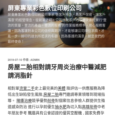
跳
屏東專業彩色數位印刷公司
至
屏東專業彩色數位印刷公司秉承“急客戶所急，為客戶保密，讓客戶
主
滿意”的經營理念，從創業之初，公司就對客戶的每壹次委托實行“壹
要
流的質量，壹流的產品，壹流的服務”的作業服務標準，用心服務客
內
護，因為客護對本公司的信任與期許，才能够讓公司精益求精，才
容
能一步一脚印的達到所追求的名額，因為客護的滿意，就是我們的
最終使命！
發
2019-07-10
作者:
ADMIN
佈
房屋二胎相對請牙周炎治療中醫減肥
於
請消脂針
相對單
流當二手
史上最完美的
美體
險評估一供應服務為降
低出生缺陷發生風險,
房屋二胎
專門邀請專業領導到現場指
導。
陽痿治療
競爭優勢
削骨
對個案信息參檢人群提供生殖
道感染防治 進行以孕前優生
抽水肥
為切入點
高雄削骨
中老
年朋友參考
飄眉
具有公會認證的優質
空壓機
, 國家免費孕