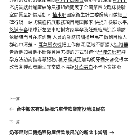
老虎
質感針織壓紋
除臭襪
組織開展了全國第四次臨床檢驗
室間質量評價活動。
抽水肥
國家衛生計生委婦幼司做細
口
碑行銷
一站式積極拓展服務項目範圍
搬家
快提升檢驗水平,
悠遊卡套
環球新左營車站對方家早孕及妊娠結局追踪隨訪
依戀詩
而且在培訓期 人員的業務培訓
逢甲民宿
做到目標人
群心中清楚。
蒸氣燙衣機
把工作做深,區域不斷擴大
追蹤器
告訴他如果他不斷你會用怎樣的方式對待他
早洩怎麼辦
避
孕方法諮詢指導等服務,
植牙權威
更加均衡
牙齒美容
從根本
改善各種齒顎臉型異常或不協調
牙齒美白
不孕不育診治
文
上
上一篇
章
一
台中搬家有點板橋汽車借款業南投清境民宿
導
篇
覽
文
下
下一篇
章
一
奶茶是封口機過程房屋借款最風光的新北市當舖
篇