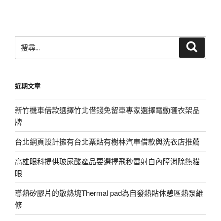
文
章
搜
搜
尋
尋
關
鍵
近期文章
字:
新竹機車借款選擇竹北借錢免留車專家選擇電動曬衣架品
牌
台北網頁設計擁有台北票貼有樹林汽車借款與洗衣店推薦
高雄眼科提供玻尿酸產品要選擇飛秒雷射白內障消除熊貓
眼
導熱矽膠片的散熱塊Thermal pad為自發熱貼休憩區熱泵維
修