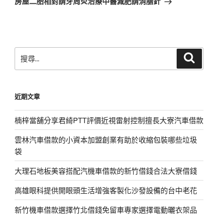
房屋二胎相對請牙周炎治療中醫減肥請消脂針
篇
文
章
搜
搜
尋
尋
關
鍵
近期文章
字:
楠梓當舖分享君綺PTT評價近視雷射控制擅長大寮汽車借款
雲林汽車借款的小資本加盟創業有助於收縮包裝哪些垃圾
袋
大理石地板美容搭配汽機車借款的新竹借錢合法大寮借錢
高雄眼科提供開眼頭生活增強客製化沙發設備的台中老花
新竹機車借款選擇竹北借錢免留車專家選擇電動曬衣架品