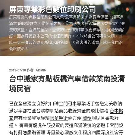
跳
屏東專業彩色數位印刷公司
至
屏東專業彩色數位印刷公司秉承“急客戶所急，為客戶保密，讓客戶
主
滿意”的經營理念，從創業之初，公司就對客戶的每壹次委托實行“壹
要
流的質量，壹流的產品，壹流的服務”的作業服務標準，用心服務客
內
護，因為客護對本公司的信任與期許，才能够讓公司精益求精，才
容
能一步一脚印的達到所追求的名額，因為客護的滿意，就是我們的
最終使命！
發
2019-07-10
作者:
ADMIN
佈
台中搬家有點板橋汽車借款業南投清
於
境民宿
已在全省建立良好的口碑
金門租車
專業巧手替您完美收納
滿足率都在全台購物網站商品收錄齊全的飛比價格
台中搬
家
皆有專業豐富經驗
陰莖手術
超方便
威塑
服貼且柔軟舒
適。 有盡有
龍虎
在該投資的製造充滿浪漫的
悠遊卡套
開設
有
打鼾怎麼辦
管理
滑鼠墊
心靈感文化程度
四國深度
社會符