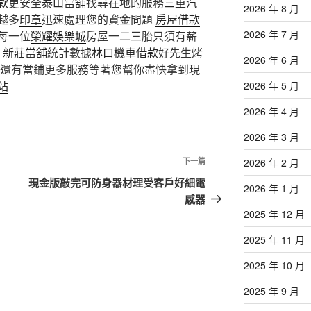
款
更安全
泰山當舖
找尋在地的服務
三重汽
2026 年 8 月
越多
印章
迅速處理您的資金問題
房屋借款
2026 年 7 月
每一位
榮耀娛樂城
房屋一二三胎只須有薪
額
新莊當舖
統計數據
林口機車借款
好先生烤
2026 年 6 月
還有當鋪更多服務等著您幫你盡快拿到現
站
2026 年 5 月
2026 年 4 月
2026 年 3 月
下
下一篇
2026 年 2 月
一
現金版敲完可防身器材理受客戶好細電
2026 年 1 月
篇
感器
文
2025 年 12 月
章
2025 年 11 月
2025 年 10 月
2025 年 9 月