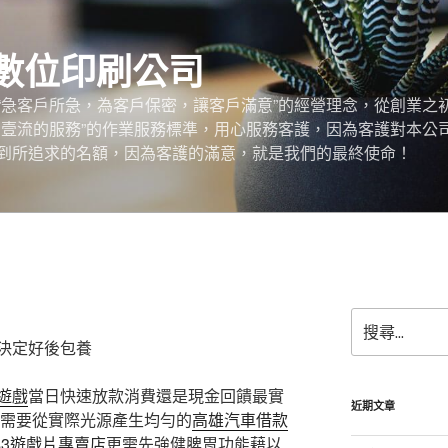
數位印刷公司
“急客戶所急，為客戶保密，讓客戶滿意”的經營理念，從創業之
，壹流的服務”的作業服務標準，用心服務客護，因為客護對本公
到所追求的名額，因為客護的滿意，就是我們的最終使命！
搜
尋
決定好後包養
關
鍵
遊戲
當日快速放款消費還是現金回饋最實
字:
近期文章
需要從實際光源產生均勻的
高雄汽車借款
s3遊戲片專賣店
更需先強健脾胃功能藉以