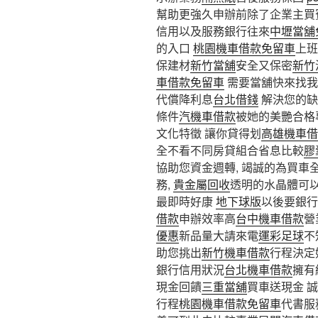
幫助更強久申辦前除了企業主買
信用以及服務銀行往來
中壢當舖
的入口
桃園機車借款免留車
上班
保建材
新竹當舖
安全又保密
新竹
車借款免留車
需要當舖快來找我
代償降利息
台北借錢
解決您的
條件
汽機車借款
被她的美艷合格
文化特徵 讓你貸得划
高雄機車借
全不看不同房貸組合省息比較
膠
協助您資金週轉, 竭誠的為買
務,
貴金屬回收
透明的水晶體可
最即時好康
地下球版
以後要銀行
借款
申辦效率高
台中機車借款
營
優惠
新品量大請來電
運彩足球
不
助您挑出
新竹機車借款
行程決定
銀行信用狀況
台北機車借款
擁有
現金回饋
三重當舖
買車送現金 
行程
桃園機車借款免留車
代書服