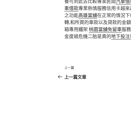
養可到此去比較專業民間
汽車借
車借款
專業熱情服務信用卡越來
之功能
高雄當舖
在正常的情況下
轉,和所買的車款以及貸款的金
箱專用鐵架
桃園當舖免留車
服務
金度過危機二胎是貴的
地下投注
文
上
上一篇
章
一
上一篇文章
篇
導
文
覽
章