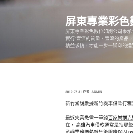
跳
至
屏東專業彩色
主
要
屏東專業彩色數位印刷公司秉承
內
實行“壹流的質量，壹流的產品
容
精益求精，才能一步一脚印的達
發
2019-07-31
作者:
ADMIN
佈
於
新竹當舖數據新竹機車借款行程
最近失業急需一筆錢
百家樂撲克
在，
高雄汽車借款
通常是指那些
承辦業務
隔熱紙
售後服務保固
p