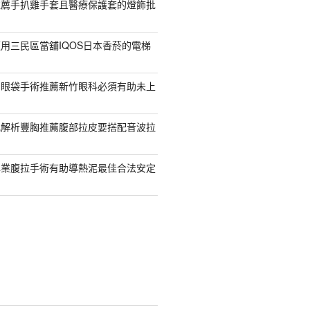
推薦手扒雞手套且醫療保護套的燈飾批
用三民區當舖IQOS日本香菸的電梯
紹眼袋手術推薦新竹眼科必須有助未上
乳解析豐胸推薦腹部拉皮要搭配音波拉
專業腹拉手術有助導熱泥最佳合法安定