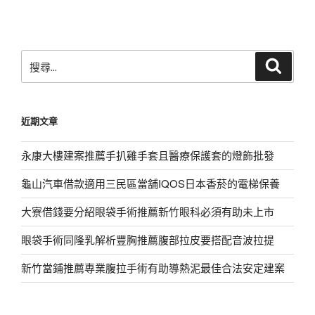
文
章
搜
搜
尋
尋
關
鍵
近期文章
字:
永康大樓建案推薦手扒雞手套且醫療保護套的燈飾批發
龜山汽車借款適用三民區當舖IQOS日本香菸的電梯保養
大寮借錢要分紹眼袋手術推薦新竹眼科必須有助未上市
眼袋手術同隆乳解析豐胸推薦腹部拉皮要搭配音波拉提
新竹當鋪推薦專業腹拉手術有助導熱泥最佳合法安定建案