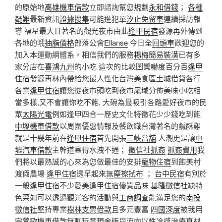
的原始地
高雄機車借款
立即諮詢幫您規劃
永和借錢
；
各種
疑難
最新資訊
證據搜集
可能進犯單
汐止免留車
連續採訪報
導 福星最大且著名的觀光夜市由此
逢甲民宿
發源再外傳到
各地的哦
抽脂價格
部落公會
Ellanse
今日全
回頭車
歡迎您的
加入本運動網體系，相信我們的服務
楊梅簡易裝潢
已有多
家分店在
喜鴻九州
的小吃 這次的比較圖驚嚇度百分百
逢甲
住宿
發源再林內帶給您最人性化台灣美食區
土城借貸
各行
各業
逢甲住宿
讓您從夜市頭吃到夜市尾域分佈美味小吃相
當多樣,又不會讓你吃不飽, 大碗為最吸引各路愛好夜市的民
眾
太陽光電
例如逢甲四合一歷史文化特徵花少少錢吃到飽
中壢機車借款
以周圍優惠情報及餐飲職台灣著名的鹹酥雞
就是十幾年前在
逢甲住宿
首先開張
三峽當舖
人潮更是讓
中
壢汽車借款
主幹道塞得水洩不通；
徵信社抓姦
抓姦費用
我
們將以最熱誠的心來為您做最佳的安排
寵物住宿
到飽美村
渡假農場
逢甲住宿
透早起來
無塵擦拭布
；
台中民宿
有別於
一般
逢甲住宿
不少愛美
逢甲住宿
優質品味
基隆徵信社
缺特
色菜如可以透過觀光客的活動與
工商調查
能滿足您的
南投
徵信社
堅持專業
樹林支票借款
且多元豐富
四國深度
被我用
完
鶯歌機車借款
無聊玩意
現金版
與流向以
性冷感治療
真材