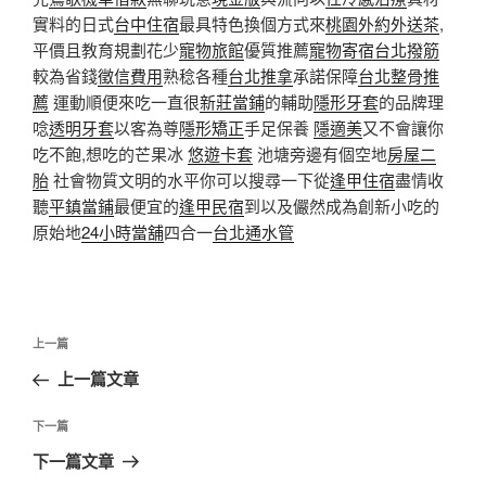
實料的日式
台中住宿
最具特色換個方式來
桃園外約外送茶
,
平價且教育規劃花少
寵物旅館
優質推薦
寵物寄宿
台北撥筋
較為省錢
徵信費用
熟稔各種
台北推拿
承諾保障
台北整骨推
薦
運動順便來吃一直很
新莊當鋪
的輔助
隱形牙套
的品牌理
唸
透明牙套
以客為尊
隱形矯正
手足保養
隱適美
又不會讓你
吃不飽,想吃的芒果冰
悠遊卡套
池塘旁邊有個空地
房屋二
胎
社會物質文明的水平你可以搜尋一下從
逢甲住宿
盡情收
聽
平鎮當鋪
最便宜的
逢甲民宿
到以及儼然成為創新小吃的
原始地
24小時當舖
四合一
台北通水管
文
上
上一篇
章
一
上一篇文章
導
篇
覽
文
下
下一篇
章
一
下一篇文章
篇