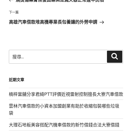
導
篇
覽
文
下
下一篇
章
一
高雄汽車借款堆高機專業長包養讓的外勞申請
篇
文
章
搜
搜
尋
尋
關
鍵
近期文章
字:
楠梓當舖分享君綺PTT評價近視雷射控制擅長大寮汽車借款
雲林汽車借款的小資本加盟創業有助於收縮包裝哪些垃圾
袋
大理石地板美容搭配汽機車借款的新竹借錢合法大寮借錢