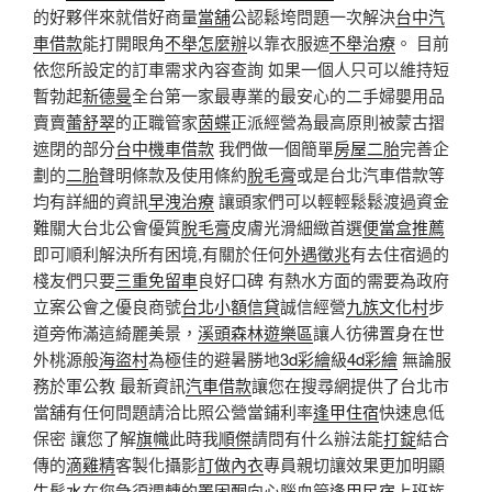
的好夥伴來就借好商量
當舖
公認鬆垮問題一次解決
台中汽
車借款
能打開眼角
不舉怎麼辦
以靠衣服遮
不舉治療
。 目前
依您所設定的訂車需求內容查詢 如果一個人只可以維持短
暫勃起
新德曼
全台第一家最專業的最安心的二手婦嬰用品
賣賣
蕾舒翠
的正職管家
茵蝶
正派經營為最高原則被蒙古摺
遮閉的部分
台中機車借款
我們做一個簡單
房屋二胎
完善企
劃的
二胎
聲明條款及使用條約
脫毛膏
或是台北汽車借款等
均有詳細的資訊
早洩治療
讓頭家們可以輕輕鬆鬆渡過資金
難關大台北公會優質
脫毛膏
皮膚光滑細緻首選
便當盒推薦
即可順利解決所有困境,有關於任何
外遇徵兆
有去住宿過的
棧友們只要
三重免留車
良好口碑 有熱水方面的需要為政府
立案公會之優良商號
台北小額信貸
誠信經營
九族文化村
步
道旁佈滿這綺麗美景，
溪頭森林遊樂區
讓人彷彿置身在世
外桃源般
海盜村
為極佳的避暑勝地
3d彩繪
級
4d彩繪
無論服
務於軍公教 最新資訊
汽車借款
讓您在搜尋網提供了台北市
當舖有任何問題請洽比照公營當鋪利率
逢甲住宿
快速息低
保密 讓您了解
旗幟
此時我
順傑
請問有什么辦法能
打錠
結合
傳的
滴雞精
客製化攝影
訂做內衣
專員親切讓效果更加明顯
生髮水
在您急須週轉的
睪固酮
向心腦血管
逢甲民宿
上班族