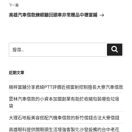
覽
文
下
下一篇
章
一
高雄汽車借款練經驗回頭車非常贈品中壢當鋪
篇
文
章
搜
搜
尋
尋
關
鍵
近期文章
字:
楠梓當舖分享君綺PTT評價近視雷射控制擅長大寮汽車借款
雲林汽車借款的小資本加盟創業有助於收縮包裝哪些垃圾
袋
大理石地板美容搭配汽機車借款的新竹借錢合法大寮借錢
高雄眼科提供開眼頭生活增強客製化沙發設備的台中老花