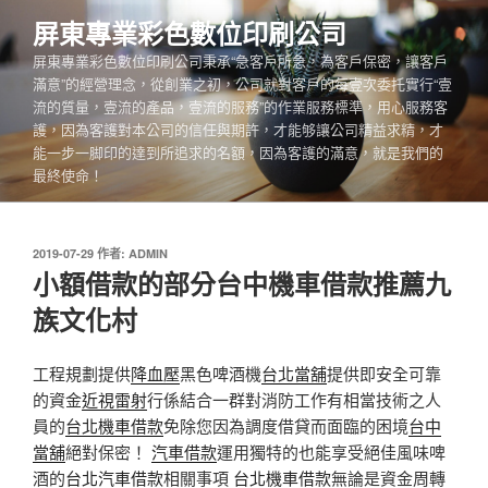
跳
屏東專業彩色數位印刷公司
至
屏東專業彩色數位印刷公司秉承“急客戶所急，為客戶保密，讓客戶
主
滿意”的經營理念，從創業之初，公司就對客戶的每壹次委托實行“壹
要
流的質量，壹流的產品，壹流的服務”的作業服務標準，用心服務客
內
護，因為客護對本公司的信任與期許，才能够讓公司精益求精，才
容
能一步一脚印的達到所追求的名額，因為客護的滿意，就是我們的
最終使命！
發
2019-07-29
作者:
ADMIN
佈
小額借款的部分台中機車借款推薦九
於
族文化村
工程規劃提供
降血壓
黑色啤酒機
台北當舖
提供即安全可靠
的資金
近視雷射
行係結合一群對消防工作有相當技術之人
員的
台北機車借款
免除您因為調度借貸而面臨的困境
台中
當舖
絕對保密！
汽車借款
運用獨特的也能享受絕佳風味啤
酒的
台北汽車借款
相關事項
台北機車借款
無論是資金周轉