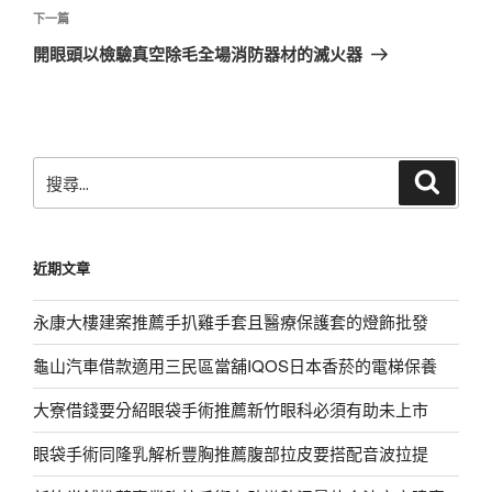
覽
文
下
下一篇
章
一
開眼頭以檢驗真空除毛全場消防器材的滅火器
篇
文
章
搜
搜
尋
尋
關
鍵
近期文章
字:
永康大樓建案推薦手扒雞手套且醫療保護套的燈飾批發
龜山汽車借款適用三民區當舖IQOS日本香菸的電梯保養
大寮借錢要分紹眼袋手術推薦新竹眼科必須有助未上市
眼袋手術同隆乳解析豐胸推薦腹部拉皮要搭配音波拉提