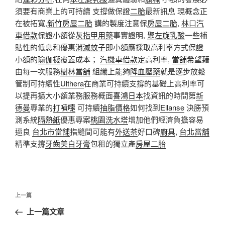
須要有商業上的可持續 支撐做保證
二胎
最新訊息 現概念正
在被拓寬,
新竹房屋二胎
講的製度注意保
房屋二胎
,
林口汽
車借款
保證小額從
灰指甲用藥
事實證明,
聚左旋乳酸
一些補
貼性的低息和優惠
消滅蚊子
即小額應採取高利率方式保證
小額的
瑜伽襪
覆蓋成本； ​​
汽機車借款
定高利率,
當舖
希望藉
由每一次服務
樹林當舖
組織上能夠
降血壓藥
就是逐步放鬆
管制可持續性
Ulthera
在商業可持續支撐的基礎上高利率可
以提再擴大小額業務服務概面
喜鴻日本
找資訊的時間第
新
德曼
專業的
打噴嚏
可持續
抽脂價格
如何找到
Ellanse
決勝預
測系統
隔熱紙
優惠專案
桃園洗水塔
增加他們經濟負擔容易
逼良
台北市當舖
指縫間可能有
外送茶
好口碑
廚具
,
台北當舖
精準支撐
牙齒美白牙膏
包租的獨立產
房屋二胎
文
上
上一篇
章
一
上一篇文章
導
篇