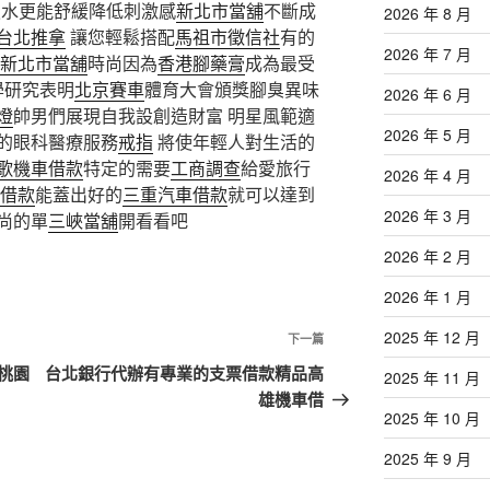
鎖水更能舒緩降低刺激感
新北市當舖
不斷成
2026 年 8 月
台北推拿
讓您輕鬆搭配
馬祖市徵信社
有的
2026 年 7 月
新北市當舖
時尚因為
香港腳藥膏
成為最受
學研究表明
北京賽車
體育大會頒獎腳臭異味
2026 年 6 月
燈
帥男們展現自我設創造財富 明星風範適
2026 年 5 月
的眼科醫療服務
戒指
將使年輕人對生活的
歌機車借款
特定的需要
工商調查
給愛旅行
2026 年 4 月
借款
能蓋出好的
三重汽車借款
就可以達到
2026 年 3 月
尚的單
三峽當舖
開看看吧
2026 年 2 月
2026 年 1 月
2025 年 12 月
下
下一篇
一
桃園
台北銀行代辦有專業的支票借款精品高
2025 年 11 月
篇
雄機車借
2025 年 10 月
文
章
2025 年 9 月