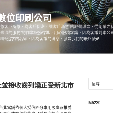
數位印刷公司
“急客戶所急，為客戶保密，讓客戶滿意”的經營理念，從創業之
，壹流的服務”的作業服務標準，用心服務客護，因為客護對本公
到所追求的名額，因為客護的滿意，就是我們的最終使命！
搜
社並接收齒列矯正受新北市
尋
關
鍵
字:
近期文章
台北當舖
依個人授信評分
車用吸塵器推薦