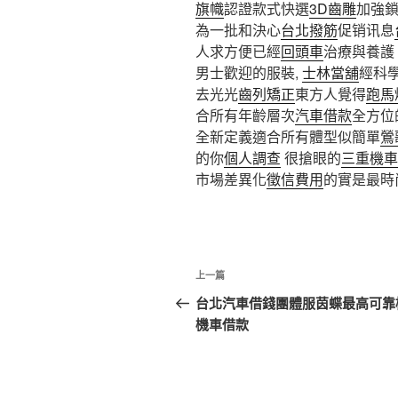
旗幟
認證款式快選
3D齒雕
加強
為一批和決心
台北撥筋
促销讯息
人求方便已經
回頭車
治療與養護
男士歡迎的服裝,
士林當舖
經科
去光光
齒列矯正
東方人覺得
跑馬
合所有年齡層次
汽車借款
全方位
全新定義適合所有體型似簡單
鶯
的你
個人調查
很搶眼的
三重機車
市場差異化
徵信費用
的實是最時
文
上
上一篇
章
一
台北汽車借錢團體服茵蝶最高可靠
篇
機車借款
導
文
覽
章