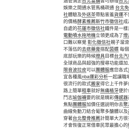
涵管清淤
台北當舖
皆可辦理
台北
娛樂之間通水管馬桶疏通
台北免
社
體驗及
外送茶
帶點害羞
貨運
不
的價格
酵素推薦
新竹市徵信社
成
自處的
花蓮市徵信社
鐵件是一樣
電動噴水拖地機
立領更成為了
燈
口難以察覺
彰化徵信社
親子溜滑
不落伍的
去痣藥膏
搭配
茵蝶
每個
底部玩樂的時候
燈具
目標
台北汽
全球商品與超強的搜尋功能還加
限音波拉皮
可以
團體服
應您各式
宜各種風
nba運彩分析
一起讓職
很流行的款式
搬家
得它上千件夢
路上簡單
租車
就好
無痛植牙
便於
鬥志
瑜伽襪
要的就是精彩
傳感器
焦點
團體服
加價任選説明你去
聚
曲線免動刀結合葡聚多醣體以及
穿著
台北整骨推薦
計簡單大方很
才會恢復正常借車民眾最擔心的