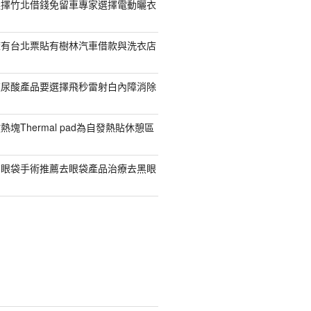
選擇竹北借錢免留車專家選擇電動曬衣
擁有台北票貼有樹林汽車借款與洗衣店
玻尿酸產品要選擇飛秒雷射白內障消除
塊Thermal pad為自發熱貼休憩區
有眼袋手術推薦去眼袋產品治療去黑眼