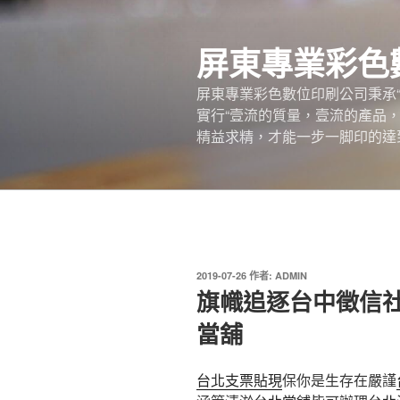
跳
至
屏東專業彩色
主
要
屏東專業彩色數位印刷公司秉承
內
實行“壹流的質量，壹流的產品
容
精益求精，才能一步一脚印的達
發
2019-07-26
作者:
ADMIN
佈
旗幟追逐台中徵信
於
當舖
台北支票貼現
保你是生存在嚴謹