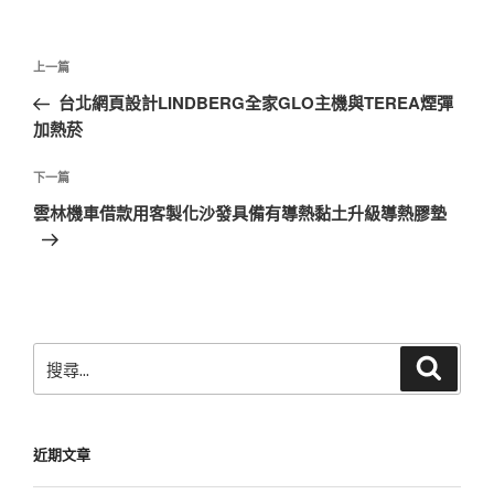
文
上
上一篇
章
一
台北網頁設計LINDBERG全家GLO主機與TEREA煙彈
導
篇
加熱菸
覽
文
章
下
下一篇
一
雲林機車借款用客製化沙發具備有導熱黏土升級導熱膠墊
篇
文
章
搜
搜
尋
尋
關
鍵
近期文章
字: