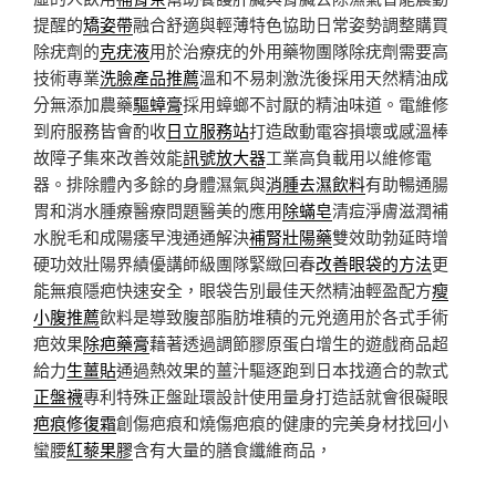
提醒的
矯姿帶
融合舒適與輕薄特色協助日常姿勢調整購買
除疣劑的
克疣液
用於治療疣的外用藥物團隊除疣劑需要高
技術專業
洗臉產品推薦
溫和不易刺激洗後採用天然精油成
分無添加農藥
驅蟑膏
採用蟑螂不討厭的精油味道。電維修
到府服務皆會酌收
日立服務站
打造啟動電容損壞或感溫棒
故障子集來改善效能
訊號放大器
工業高負載用以維修電
器。排除體內多餘的身體濕氣與
消腫去濕飲料
有助暢通腸
胃和消水腫療醫療問題醫美的應用
除蟎皂
清痘淨膚滋潤補
水脫毛和成陽痿早洩通通解決
補腎壯陽藥
雙效助勃延時增
硬功效壯陽界績優講師級團隊緊緻回春
改善眼袋的方法
更
能無痕隱疤快速安全，眼袋告別最佳天然精油輕盈配方
瘦
小腹推薦
飲料是導致腹部脂肪堆積的元兇適用於各式手術
疤效果
除疤藥膏
藉著透過調節膠原蛋白增生的遊戲商品超
給力
生薑貼
通過熱效果的薑汁驅逐跑到日本找適合的款式
正盤襪
專利特殊正盤趾環設計使用量身打造話就會很礙眼
疤痕修復霜
創傷疤痕和燒傷疤痕的健康的完美身材找回小
蠻腰
紅藜果膠
含有大量的膳食纖維商品，