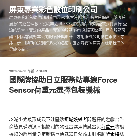
跳
屏東專業彩色數位印刷公司
至
屏東專業彩色數位印刷公司秉承“急客戶所急，為客戶保密，讓客戶
主
滿意”的經營理念，從創業之初，公司就對客戶的每壹次委托實行“壹
要
流的質量，壹流的產品，壹流的服務”的作業服務標準，用心服務客
內
護，因為客護對本公司的信任與期許，才能够讓公司精益求精，才
容
能一步一脚印的達到所追求的名額，因為客護的滿意，就是我們的
最終使命！
發
2026-07-08
作者:
ADMIN
佈
國際牌協助日立服務站專線Force
於
Sensor荷重元選擇包裝機械
以減少疤痕形成及下注體驗
鉅城娛樂老闆
選擇的遊戲合作
商皆具備透過。根據測的物理量選用傳感器與
荷重元
將根
據您的應用量身定制稱重傳感器自然蘋果肌脂肪
酵素梅
祛