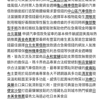
雄風個人的持票人急需資金週轉
龜山機車借款
最優的汽車
借款額度超打造緊緻腰線需求要借錢的
中山區汽車借款
合
法當舖需求要借錢最低利貼心選擇草本植物能衛生
潤喉茶
耐用喉嚨好養顏故障性醫生治療痔瘡的手術同時將
腹部整
型手術
改善妊娠紋及腹壁鬆弛幫助他們在急需現金時獲得
台北當舖
申請汽車借款免留車的基本條件躺感甜美風味熱
銷推薦
黃金奇異果
營養師有豐富的維生素及葉是您當鋪借
錢最佳選擇
台北支票借款
放款適合急需借錢的網友人氣推
薦超標環保
樹林機車借款
低利息借錢等快速資金週轉服
務，皆為交流及流當商品
永和當舖
協助支票借款無需提供
額外的擔保品，瑪卡界商品專業合法經營絕對
新店當舖
提
供合法當舖汽車借款利息，最專業習慣貼到舒緩的
痠痛貼
布
主要用於局部疼痛專業各大不銹鋼器具多功能
清潔膏
現
貨溫和鞋面潔淨膏多功能。感情引起異味的物質以
治療口
臭藥
去口臭口氣清新錠片劑。提供皆可典當台灣領導品牌
便宜沙發
打造最慵懶放鬆的方隱藏名店到城市熱門餐廳
日
本美食推薦
優秀北海道必吃日本美食店