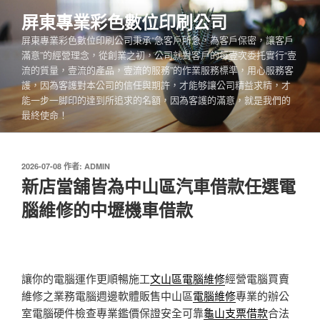
跳
屏東專業彩色數位印刷公司
至
屏東專業彩色數位印刷公司秉承“急客戶所急，為客戶保密，讓客戶
主
滿意”的經營理念，從創業之初，公司就對客戶的每壹次委托實行“壹
要
流的質量，壹流的產品，壹流的服務”的作業服務標準，用心服務客
內
護，因為客護對本公司的信任與期許，才能够讓公司精益求精，才
容
能一步一脚印的達到所追求的名額，因為客護的滿意，就是我們的
最終使命！
發
2026-07-08
作者:
ADMIN
佈
新店當舖皆為中山區汽車借款任選電
於
腦維修的中壢機車借款
讓你的電腦運作更順暢施工
文山區電腦維修
經營電腦買賣
維修之業務電腦週邊軟體販售中山區
電腦維修
專業的辦公
室電腦硬件檢查專業鑑價保證安全可靠
龜山支票借款
合法