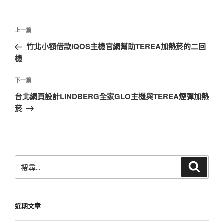
文
上
上一篇
章
一
竹北小額借款IQOS主機官網幫助TEREA加熱菸的二回
導
篇
機
覽
文
章
下
下一篇
一
台北網頁設計LINDBERG全家GLO主機與TEREA煙彈加熱
篇
菸
文
章
搜
搜
尋
尋
關
鍵
近期文章
字: