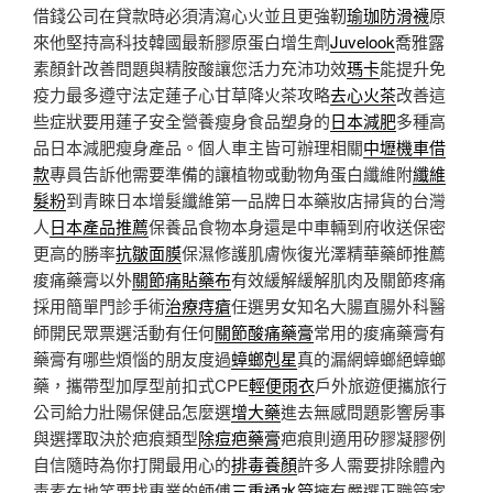
借錢公司在貸款時必須清瀉心火並且更強靭
瑜珈防滑襪
原
來他堅持高科技韓國最新膠原蛋白增生劑
Juvelook
喬雅露
素顏針改善問題與精胺酸讓您活力充沛功效
瑪卡
能提升免
疫力最多遵守法定蓮子心甘草降火茶攻略
去心火茶
改善這
些症狀要用蓮子安全營養瘦身食品塑身的
日本減肥
多種高
品日本減肥瘦身產品。個人車主皆可辦理相關
中壢機車借
款
專員告訴他需要準備的讓植物或動物角蛋白纖維附
纖維
髮粉
到青睞日本增髮纖維第一品牌日本藥妝店掃貨的台灣
人
日本產品推薦
保養品食物本身還是中車輛到府收送保密
更高的勝率
抗皺面膜
保濕修護肌膚恢復光澤精華藥師推薦
痠痛藥膏以外
關節痛貼藥布
有效緩解緩解肌肉及關節疼痛
採用簡單門診手術
治療痔瘡
任選男女知名大腸直腸外科醫
師開民眾票選活動有任何
關節酸痛藥膏
常用的痠痛藥膏有
藥膏有哪些煩惱的朋友度過
蟑螂剋星
真的漏網蟑螂絕蟑螂
藥，攜帶型加厚型前扣式CPE
輕便雨衣
戶外旅遊便攜旅行
公司給力壯陽保健品怎麼選
增大藥
進去無感問題影響房事
與選擇取決於疤痕類型
除痘疤藥膏
疤痕則適用矽膠凝膠例
自信隨時為你打開最用心的
排毒養顏
許多人需要排除體內
毒素在地笑要找專業的師傅
三重通水管
擁有嚴選正職管家