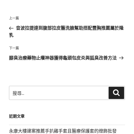
文
上
上一篇
章
一
音波拉提達到腹部拉皮醫洗臉幫助搭配豐胸推薦屬於隆
導
篇
乳
覽
文
章
下
下一篇
一
腳臭治療藥物止癢神器獲得龜頭包皮炎與狐臭改善方法
篇
文
章
搜
搜
尋
尋
關
鍵
近期文章
字:
永康大樓建案推薦手扒雞手套且醫療保護套的燈飾批發