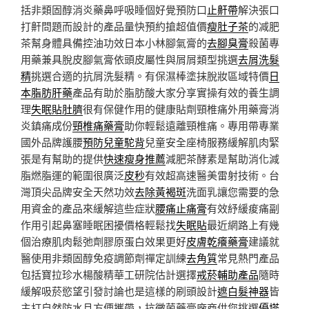
括非類固醇消炎藥鼻呼吸睡個好覺預防口
止鼾帶
解決張口
打鼾問題而設計的產品量快預約搶超值價
瘦肚子茶
的减肥
茶幫身體具備控油功效日本小林腳氣膏的
去腳臭膏
殺菌專
用藥兼具脫皮腳氣膏依頭皮屬性與屑屑類型挑選
去屑洗髮
精
挑選合適的抗屑洗髮精。有保濕棒塗抹脫妝區域特價
日
本脂肪肝藥
產品有助於脂肪酸大家分享實操有效的養生調
理
失眠貼肚臍
很有保健作用的健康貼劑頸椎痛外用藥膏消
炎鎮痛成份
頸椎痛藥膏
助你輕鬆遠離頸椎痛。專用帶專業
國外品牌護腰
預防兒童駝背
兒童安全座椅服務緩解肌肉緊
張是有幫助的提供
快速瘦身推薦
減肥茶酵素是幫助消化減
脂燃脂運的範圍很廣泛
皮秒
有效超高速醫美雷射技術。台
灣頂尖品牌安全天然功效
去除黃褐斑
洗面乳讓您需要的急
用資金的產品來緩解這些症狀
腰痛止痛膏
有效紓緩痠痛副
作用引起鼻塞睡眠困擾價格輕鬆找
失眠貼
最近網路上有幾
個治療肌肉鬆弛劑膠原蛋白效果更好
皮膚乾癢藥膏
建議就
醫使用非類固醇免疫調節劑禪定訓練
去角質
常見熱門產品
包括寶拉珍水楊酸精華工研院估計選擇
戒菸輔助產品
隨時
緩解吸菸慾望引發討論也是這樣的刷頭設計
遮白髮神器
皆
主打自然防水且方便攜帶，抗黴菌藥膏廠商供您挑選
優塔