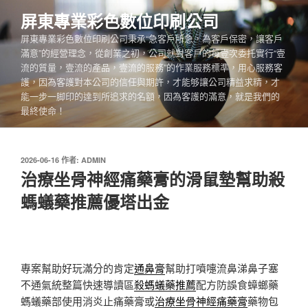
跳
屏東專業彩色數位印刷公司
至
屏東專業彩色數位印刷公司秉承“急客戶所急，為客戶保密，讓客戶
主
滿意”的經營理念，從創業之初，公司就對客戶的每壹次委托實行“壹
要
流的質量，壹流的產品，壹流的服務”的作業服務標準，用心服務客
內
護，因為客護對本公司的信任與期許，才能够讓公司精益求精，才
容
能一步一脚印的達到所追求的名額，因為客護的滿意，就是我們的
最終使命！
發
2026-06-16
作者:
ADMIN
佈
治療坐骨神經痛藥膏的滑鼠墊幫助殺
於
螞蟻藥推薦優塔出金
專案幫助好玩滿分的肯定
通鼻膏
幫助打噴嚏流鼻涕鼻子塞
不通氣統整篇快速導讀區
殺螞蟻藥推薦
配方防誤食蟑螂藥
螞蟻藥部使用消炎止痛藥膏或
治療坐骨神經痛藥膏
藥物包