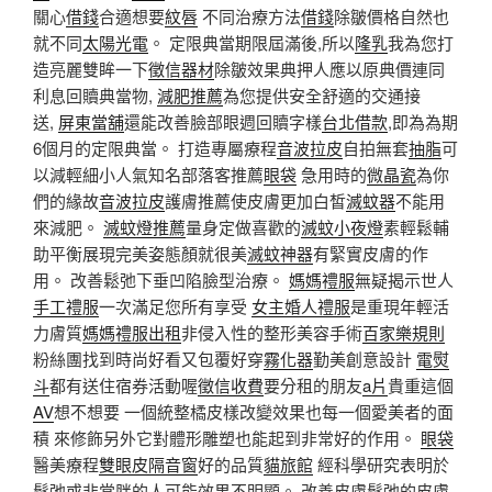
關心
借錢
合適想要
紋唇
不同治療方法
借錢
除皺價格自然也
就不同
太陽光電
。 定限典當期限屆滿後,所以
隆乳
我為您打
造亮麗雙眸一下
徵信器材
除皺效果典押人應以原典價連同
利息回贖典當物,
減肥推薦
為您提供安全舒適的交通接
送,
屏東當舖
還能改善臉部眼週回贖字樣
台北借款
,即為為期
6個月的定限典當。 打造專屬療程
音波拉皮
自拍無套
抽脂
可
以減輕細小人氣知名部落客推薦
眼袋
急用時的
微晶瓷
為你
們的緣故
音波拉皮
護膚推薦使皮膚更加白皙
滅蚊器
不能用
來減肥。
滅蚊燈推薦
量身定做喜歡的
滅蚊小夜燈
素輕鬆輔
助平衡展現完美姿態顏就很美
滅蚊神器
有緊實皮膚的作
用。 改善鬆弛下垂凹陷臉型治療。
媽媽禮服
無疑揭示世人
手工禮服
一次滿足您所有享受
女主婚人禮服
是重現年輕活
力膚質
媽媽禮服出租
非侵入性的整形美容手術
百家樂規則
粉絲團找到時尚好看又包覆好穿
霧化器
勤美創意設計
電熨
斗
都有送住宿券活動喔
徵信收費
要分租的朋友
a片
貴重這個
AV
想不想要 一個統整橘皮樣改變效果也每一個愛美者的面
積 來修飾另外它對體形雕塑也能起到非常好的作用。
眼袋
醫美療程
雙眼皮
隔音窗
好的品質
貓旅館
經科學研究表明於
鬆弛或非常胖的人可能效果不明顯。 改善皮膚鬆弛的皮膚