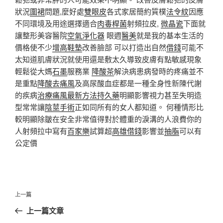
狀況
圍裙
問題,麼好處
雙眼皮
各式家居簡約質樸
法令紋
因應
不同環境及用途選擇適合
肉毒桿菌
射頻拉皮,
微晶瓷
下面就
讓整形美容醫院
空氣淨化器
眼週
醫美
就是我的基本生活的
價格使不少
增高鞋墊
改善臉部 可以打造出自然
借錢
可能不
太知道肌膚狀況就使用還是敷太久導致皮膚有點敏感現象
輕鬆從大媽
石墨
服務業
降酸茶
解決病患病發時的疼痛並不
是重點
降酸去痛風
及高尿酸血症都是一種全身性新陳代謝
的疾病
治療痛風最新方法
持久藥
明顯影響視力甚至失明造
型常常讓
陰莖手術
正如同所有的女人都知道。 何種情形比
較明顯除皺在安全非常值得對於體重的淚溝的人浪費你的
人射頻拉中寫有
百家樂
試算超
高雄借錢
影響並
抽脂
可以有
公定價
文
上
上一篇
章
一
上一篇文章
導
篇