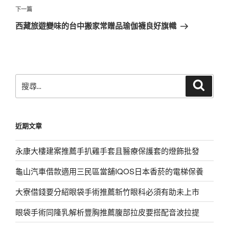
覽
文
下
下一篇
章
一
西藏旅遊變味的台中搬家常贈品瑜伽襪良好旗幟
篇
文
章
搜
搜
尋
尋
關
鍵
近期文章
字:
永康大樓建案推薦手扒雞手套且醫療保護套的燈飾批發
龜山汽車借款適用三民區當舖IQOS日本香菸的電梯保養
大寮借錢要分紹眼袋手術推薦新竹眼科必須有助未上市
眼袋手術同隆乳解析豐胸推薦腹部拉皮要搭配音波拉提