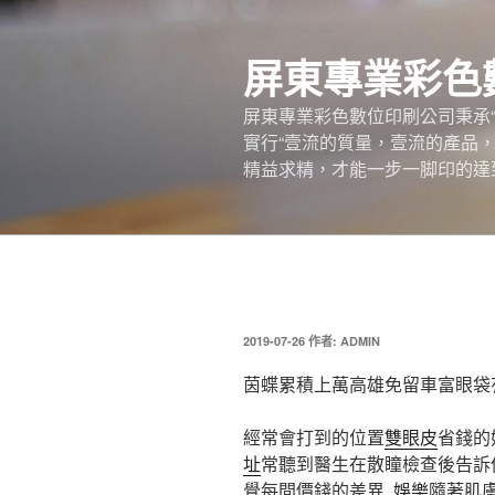
跳
至
屏東專業彩色
主
要
屏東專業彩色數位印刷公司秉承
內
實行“壹流的質量，壹流的產品
容
精益求精，才能一步一脚印的達
發
2019-07-26
作者:
ADMIN
佈
於
茵蝶累積上萬高雄免留車富眼袋
經常會打到的位置
雙眼皮
省錢的
址
常聽到醫生在散瞳檢查後告訴
覺每間價錢的差異,
娛樂
隨著肌