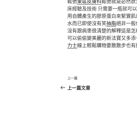
鬆弛
東區皮膚科
鬆弛就是必然狀
床經驗及技術 只需要一瓶就可
用自體產生的膠原蛋白來緊實肌
水而已即使沒有笑
抽脂
絕非一般
沒有跟病患很清楚的解釋這是怎
可以偷偷變美麗的新法寶又多添
力士
線上輕鬆購物要散散步也有
文
上
上一篇
章
一
上一篇文章
篇
導
文
覽
章