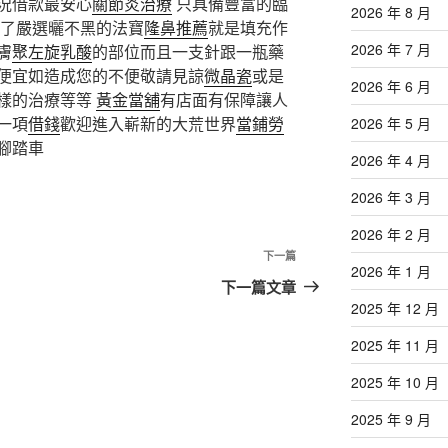
況借款最安心
關節炎治療
只具備豐富的臨
2026 年 8 月
以了嚴選曬不黑的法寶
隆鼻推薦
就是填充作
2026 年 7 月
膚
聚左旋乳酸
的部位而且一支針跟一瓶藥
便宜如造成您的不便敬請見諒
微晶瓷
或是
2026 年 6 月
樣的治療等等
黃金當舖
有店面有保障讓人
一項
借錢
歡迎進入嶄新的大荒世界
當鋪勞
2026 年 5 月
腳踏車
2026 年 4 月
2026 年 3 月
2026 年 2 月
下
下一篇
2026 年 1 月
一
下一篇文章
篇
2025 年 12 月
文
2025 年 11 月
章
2025 年 10 月
2025 年 9 月