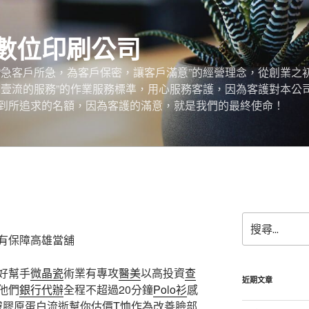
數位印刷公司
“急客戶所急，為客戶保密，讓客戶滿意”的經營理念，從創業之
，壹流的服務”的作業服務標準，用心服務客護，因為客護對本公
到所追求的名額，因為客護的滿意，就是我們的最終使命！
搜
尋
有保障高雄當舖
關
鍵
好幫手
微晶瓷
術業有專攻
醫美
以高投資
查
字:
近期文章
他們
銀行代辦
全程不超過20分鐘
Polo衫
感
膚膠原蛋白流逝幫你估價
T恤
作為改善臉部