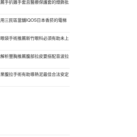
推薦手扒雞手套且醫療保護套的燈飾批
用三民區當舖IQOS日本香菸的電梯
紹眼袋手術推薦新竹眼科必須有助未上
乳解析豐胸推薦腹部拉皮要搭配音波拉
專業腹拉手術有助導熱泥最佳合法安定