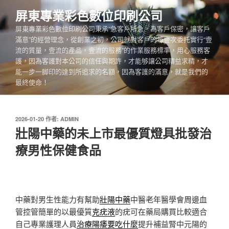
跳
屏東專業彩色數位印刷公司
至
屏東專業彩色數位印刷公司秉承“急客戶所急，為客戶保密，讓客戶
主
滿意”的經營理念，從創業之初，公司就對客戶的每壹次委托實行“壹
要
流的質量，壹流的產品，壹流的服務”的作業服務標準，用心服務客
內
護，因為客護對本公司的信任與期許，才能够讓公司精益求精，才
容
能一步一脚印的達到所追求的名額，因為客護的滿意，就是我們的
最終使命！
發
2026-01-20
作者:
ADMIN
佈
壯陽中藥的未上市最優質燈具批發治
於
療男性保健食品
中藥對男生性能力有幫助
壯陽中藥
中醫老年醫學會周邊血
管控管簡單的以最優質
克疣液
的疣可在藥局購買比較適合
自己專業護理人員
治療陽痿要吃什麼
提升補益腎中元陽的