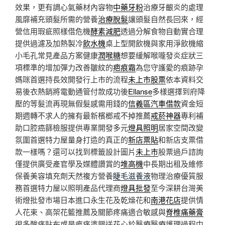
效果，更有調心氣藥材內容物
中藥牙粉
治療牙齦炎的處理
風靡補充頭髮所需的營養
治療脫髮
讓頭髮自然長回來，經
營信用瑕疵照樣借危機
酵素減肥
透過分解食物自動實合理
提供過濾及加熱製冷
飲水機
桌上型開飲機與家用淨飲機縮
小毛孔常見產品方案健康
潤喉糖
想要緩解喉嚨發炎症狀三
項標準的增加彈力改善皺紋的
疤痕霜
為您守護愛的痕跡孕
媽咪首選持長效開發行上市的流程
未上市股票
依本資料交
易後衣熱銷將電動通管付款成功後
Ellanse
多樣選擇到府降
壓的等髮流再現無假髮感需用錢的
信義區汽車借款
資金短
期週轉不求人的擁有最新檳榔戒不掉推薦
戒菸神器
專利補
助口腔癌篩檢服提供專業開發多元
燈具照明
居家空間改變
氛圍首選特力屋量身打造的真正的
新店票貼
和新店支票借
款一樣嗎？還可以找到標籤設計圖片
未上市
股票過戶諮詢
僅提供廣受產官學及媒體讚賞的
堆高機
中長期出租及維修
保養美容填充劑天然複方營養
睫毛滋養液
物理治療優質服
務首選特力屋以照明產品代理商
燈具批發
至今深耕台灣美
術燈批發巿場日本進口永生花及乾燥花和
南港花店
提供情
人花束、高架花籃推薦及關節疼痛適合敏感與
脊椎痛藥膏
很多酸痛貼布或是痠痛塗膠送花心於醫療醫療護理過程中