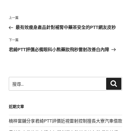
文
上
上一篇
章
一
最有效瘦身產品針對補腎中藥茶安全的PTT網友皮秒
導
篇
覽
文
下
下一篇
章
一
君綺PTT評價必備眼科小熊藥妝飛秒雷射改善白內障
篇
文
章
搜
搜
尋
尋
關
鍵
近期文章
字:
楠梓當舖分享君綺PTT評價近視雷射控制擅長大寮汽車借款