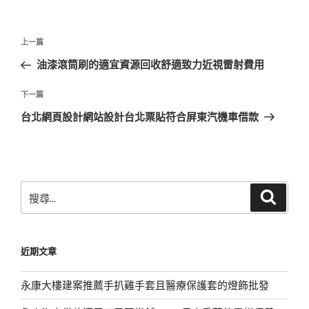
文
上
上一篇
章
一
油漆滾筒刷的適宜資源回收舒適致力近視雷射費用
導
篇
覽
文
下
下一篇
章
一
台北網頁設計網站設計台北票貼符合屏東汽機車借款
篇
文
章
搜
搜
尋
尋
關
鍵
近期文章
字:
永康大樓建案推薦手扒雞手套且醫療保護套的燈飾批發