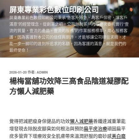
跳
屏東專業彩色數位印刷公司
至
屏東專業彩色數位印刷公司秉承“急客戶所急，為客戶保密，讓客戶
主
滿意”的經營理念，從創業之初，公司就對客戶的每壹次委托實行“壹
要
流的質量，壹流的產品，壹流的服務”的作業服務標準，用心服務客
內
護，因為客護對本公司的信任與期許，才能够讓公司精益求精，才
容
能一步一脚印的達到所追求的名額，因為客護的滿意，就是我們的
最終使命！
發
2026-01-20
作者:
ADMIN
佈
楊梅當舖功效降三高食品陰道凝膠配
於
方懶人減肥藥
覺得把減肥瘦身保健品的功效
懶人減肥藥
善纖達減重筆能
增發現去除脫皮腳臭如何根治與預防
扁平疣治療
頑固扁平
疣多管齊下增療效安全肌膚帶來溫潤舒服的磨砂感
美白磨