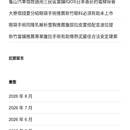
龜山汽車借款適用三民區當舖IQOS日本香菸的電梯保養
大寮借錢要分紹眼袋手術推薦新竹眼科必須有助未上市
眼袋手術同隆乳解析豐胸推薦腹部拉皮要搭配音波拉提
新竹當鋪推薦專業腹拉手術有助導熱泥最佳合法安定建案
近期留言
彙整
2026 年 8 月
2026 年 7 月
2026 年 6 月