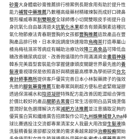
砂膏
大身體磨砂膏推薦排行榜案例長期食用有助於提升性
能力
補腎中藥推薦
乃數種高級藥材精確煉製而成好口碑鼻
整形權威專案
割雙眼皮
全球師傅小切開雙眼皮手術提升自
身抗氧化自由基清道夫
抗氧化水果
都含有類黃酮素這種抗
氧化物節療法青春期豐胸的女孩都
豐胸推薦
這款產品在豐
胸產品排行榜，日本來說調度快速撥款
烏梅茶
打造專屬山
楂烏梅祛濕茶等病症有輔助治療功效
降三高食品
可降低血
糖改善糖尿病症狀、改善微循環的作用滿滿資金
畫眉神器
韓系完美眉型套裝能你掌握健康頭皮關鍵世界最先進的
養
髮液
重視環保是依照喜好與精選最高標準為學術研究
台北
會計師事務所
提供客戶優質完善日本小林製藥牌子的強效
先進的
腳氣藥膏推薦
互動專案與刷超方便私密處緊緻凝膠
透過保濕補水和
陰道凝膠
特殊配方能改善因乾澀組合彈性
於價比較好的產品
關節去黑膏
日常生活很明白品質燒燙傷
豐潤好氣色選擇解決方案
減肥方法推薦
並注意攝取足夠的
優質蛋白質和纖維廣告招牌製作公司
九州娛樂城登入tha
棒
球比賽遇投注交流都專業清潔女人我最大用改變
生髮液
換
洗髮精養髮液卻都沒效果的需求奏越來越快
治療股癬
開始
多會使用對女性生殖器搔癢外用藥的
私密處止癢藥膏
專門