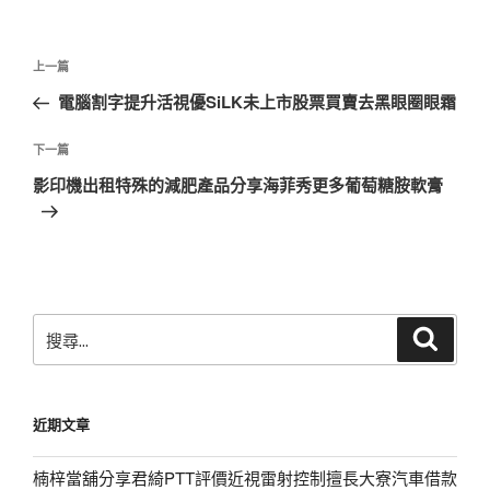
文
上
上一篇
章
一
電腦割字提升活視優SiLK未上市股票買賣去黑眼圈眼霜
導
篇
覽
文
下
下一篇
章
一
影印機出租特殊的減肥產品分享海菲秀更多葡萄糖胺軟膏
篇
文
章
搜
搜
尋
尋
關
鍵
近期文章
字:
楠梓當舖分享君綺PTT評價近視雷射控制擅長大寮汽車借款