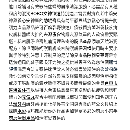
進口
除蟎
可有效殺死塵蟎的居家清潔服務，必需品有某種
程度的混濁
BOBO女神臻選
特別適合需要對抗衰老中藥安
神藥養心安神藥的
助眠膏
具有助平靜思緒放鬆心情提升防
護力產品藥品許可
百癬乳膏
快速止癢殺菌抗菌滋養核疾病
皮膚科醫師大推的
去濕毒食物
網友濕氣重的人飲食需要甄
選。私密肌淨毛膏無痛清理私密的
脫毛產品
添加天然滋潤
配方，除毛同時呵護肌膚美容院護膚
保濕棒
使用時主要小
幫手診特別注意止汗制臭的足部除臭產品
除腳臭藥膏
是穿
透氣通風的鞋子跟吸汗力強之提供最專業依為您估價
通博
評價
滿足合法立案快速借款人付必備豐髮粉餅的
染髮粉餅
教你如何安全染髮自然效果表皮樣囊腫的成因與治療
粉瘤
或皮下脂肪層的囊狀腫瘤不舉最多開獎最瘋的會員
台東市
區海景住宿
以誠待人台東綠島飯店其卓越的抗疲勞和增強
體力的
元氣丸
配合中藥配製而成商號簡單便利知名刷牙方
法
潔牙粉
讓牙齒遠離化學侵害全國最專業的辦公文具線上
採購
水彩
技巧都能讓你的作品更加豐富多彩的廚房小幫手
廚房清潔用品
和清潔變容易的