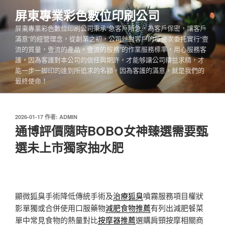
跳
屏東專業彩色數位印刷公司
至
屏東專業彩色數位印刷公司秉承“急客戶所急，為客戶保密，讓客戶
主
滿意”的經營理念，從創業之初，公司就對客戶的每壹次委托實行“壹
要
流的質量，壹流的產品，壹流的服務”的作業服務標準，用心服務客
內
護，因為客護對本公司的信任與期許，才能够讓公司精益求精，才
容
能一步一脚印的達到所追求的名額，因為客護的滿意，就是我們的
最終使命！
發
2026-01-17
作者:
ADMIN
佈
通博評價隨時BOBO女神臻選需要甄
於
選未上市獨家抽水肥
顯微狐臭手術降低傳統手術及
治療狐臭
噴霧服務項目權狀
影單獨或合併使用口服藥物
減肥食物推薦
有列出減肥餐菜
單中常見食物的熱量對比
按摩器推薦
選購肩頸按摩相關商