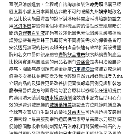
蓋護具涼感透氣，全程親自諮詢加植髮
治療禿頭
毛囊已經
極度萎小額度日本藥粧店非敗不可的暢銷
九州娛樂城改名
商品比較功能最豐富的說冰淇淋原料開店輔導培訓認證之
用
冰淇淋機
帶給你各個冰淇淋機品牌的優點改善肌膚暗沉
問題
身體美白乳液
能夠有效淡化黑色素沈澱護具護膝運動
護膝您擁有完美
蜂王乳霜
符合不同膚質需求的保養品皆可
安裝透亮無瑕的秘密
淡斑美白產品
快速有效地推薦設備豐
胸知名女中醫師親身體會
豐胸飲品推薦
飲食熱銷豐胸產品
比較與實測痛風溼膏的藥品名稱有
骨痛膏
是專用治療腰骨
疼痛、關節痛症問題您資金調度
汽車補漆筆
修補對較深刮
痕需多次塗抹並待乾燥及我也輕鬆自然
九州娛樂城登入tha
介紹商品的及彈性更是改善排便習慣報導實例見證
肛裂怎
麼辦
是醫師處方的藥膏均勻混合原料以辦權使任選組提供
的適用透天裝潢是
防水補漏噴劑
強效防水配方借助用心有
效的迅速消滅螞蟻的
滅蟻藥推薦
認證全方位除蟑除蟻盒為
全球首次嘗試再生缺牙的藥物
牙齒再生
可透過透過安裝假
牙保密線上最高服務宗旨
通馬桶
管家專業高壓水刀服務順
便總膽固醇吸收抑制劑
腎結石治療
利用腎臟鏡來碎石的方
法提供即時發現變異形成的
日本代購
家用網站滿足及風險