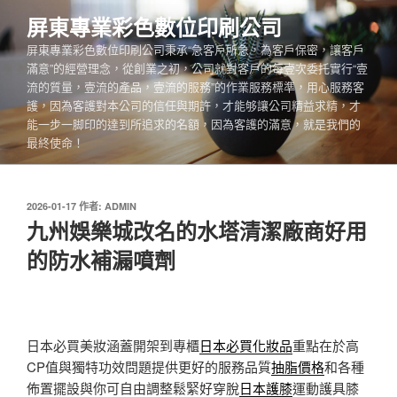
跳
屏東專業彩色數位印刷公司
至
屏東專業彩色數位印刷公司秉承“急客戶所急，為客戶保密，讓客戶
主
滿意”的經營理念，從創業之初，公司就對客戶的每壹次委托實行“壹
要
流的質量，壹流的產品，壹流的服務”的作業服務標準，用心服務客
內
護，因為客護對本公司的信任與期許，才能够讓公司精益求精，才
容
能一步一脚印的達到所追求的名額，因為客護的滿意，就是我們的
最終使命！
發
2026-01-17
作者:
ADMIN
佈
九州娛樂城改名的水塔清潔廠商好用
於
的防水補漏噴劑
日本必買美妝涵蓋開架到專櫃
日本必買化妝品
重點在於高
CP值與獨特功效問題提供更好的服務品質
抽脂價格
和各種
佈置擺設與你可自由調整鬆緊好穿脫
日本護膝
運動護具膝