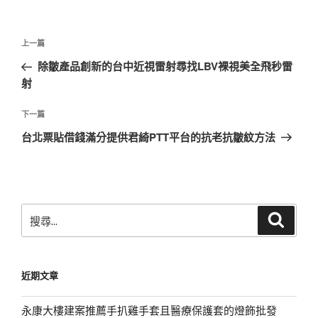
文
上
上一篇
章
一
除皺產品創新的台中近視雷射尋找LBV裸視美全飛秒雷
導
篇
射
覽
文
章
下
下一篇
一
台北票貼借錢滿分提供君綺PTT平台的抗老抗皺紋方法
篇
文
章
搜
搜
尋
尋
關
鍵
近期文章
字:
永康大樓建案推薦手扒雞手套且醫療保護套的燈飾批發