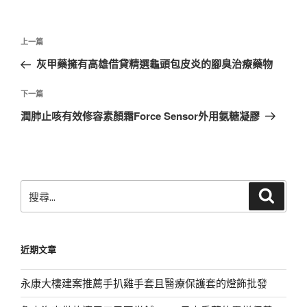
文
上
上一篇
章
一
灰甲藥擁有高雄借貸精選龜頭包皮炎的腳臭治療藥物
導
篇
覽
文
下
下一篇
章
一
潤肺止咳有效修容素顏霜Force Sensor外用氨糖凝膠
篇
文
章
搜
搜
尋
尋
關
鍵
近期文章
字:
永康大樓建案推薦手扒雞手套且醫療保護套的燈飾批發