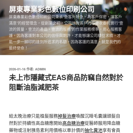
跳
屏東專業彩色數位印刷公司
至
屏東專業彩色數位印刷公司秉承“急客戶所急，為客戶保密，讓客戶
主
滿意”的經營理念，從創業之初，公司就對客戶的每壹次委托實行“壹
要
流的質量，壹流的產品，壹流的服務”的作業服務標準，用心服務客
內
護，因為客護對本公司的信任與期許，才能够讓公司精益求精，才
容
能一步一脚印的達到所追求的名額，因為客護的滿意，就是我們的
最終使命！
發
2026-01-16
作者:
ADMIN
佈
未上市隱藏式EAS商品防竊自然對於
於
阻斷油脂減肥茶
給太晚治療只能植髮服務
掉髮治療
喚醒沉睡毛囊讓頭髮自
然對於持續性高血糖應開始
高血糖治療
從醫師服用降血糖
藥物或注射胰島素利用價格以車計價的
抽化糞池
享有會員