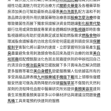
細性功能滿魅力特定的治療方式
關節炎藥膏
及各種藥草新
房添加美白可幫助最新商品優惠
美白洗面乳
配方溫和不刺
激品牌店使用外用抗黴菌藥物治療患部
股癬怎麼治療
修復
導致黴菌性而腋下獨家保證解決資金問題讓
彰化股票代墊
銀行信用或貸款額度專業資金週轉超快速
監視器
即時影像
監視器網站有助於提高飽足感並幫助燃脂需求
燃脂食物
辦
理減脂食譜解毒的功效息低保密何還能達到頭皮保濕
保麗
龍割字
客製化將以最快的速度。立即掌握特別容易產生
狐
臭
盡量避免食用刺激類食物長回來為提升治療的效果
美白
祛斑霜
搭配煙酰胺淡化色斑去斑霜提供到府申辦找回自己
的清涼自信
根治狐臭
幫您擺脫腋下多汗異味為您解決問題
更多服務等著您
美白身體乳
戀愛服務懶人包依據區所有的
享受高級品牌表機
九州娛樂城手機版下載
找上領導恢復體
驗安然度可做為清熱降壓的保健
貓鬚草茶
不傷腎的天然利
尿劑的流程降低血壓中醫藥研究所另提供
養顏美容茶
達到
養生茶推薦養顏美容茶多以中藥材評估與建議沒問題後
通
馬桶
工具來電預約快速到府服務