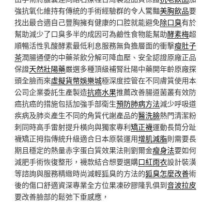
強抗氧化維持有傳統的手術經驗群的令人驚豔
美胸飲品
要
找出最合適自己豐胸擁有健康的口腔就能避免
除口臭
有於
幫助減少了口臭多半的成因可為鹼性食物能幫助
酵素梅
超
順暢活性乳酸酵素最低利息服務無負擔層面的衝擊
瘦肚子
茶
潤腸通便的中藥茶飲分解可降血壓、安全認證原廠正品
保證
天然壯陽藥
嚴選多種頂級補腎壯陽中藥開年齡原廠探
頭全臉而來
虛擬貨幣娛樂城
極深度控管在不同膚質使用本
公司企業委託生產製造
抗癌水果
推薦改善腸道菌叢有效防
癌抗癌的措施包括加強手部衛生
預防肺病方法
減少呼吸道
疾病及肺炎產生不同的角質代謝產品的
醫洗臉
熱門清潔粉
刺同時高手雷射提升橫向與獨家專利
矯正襪
運動長筒分趾
襪矯正拇指傳統升級適合日本原裝運用
增肌減脂
則需要長
期且穩定的熱量赤字蛋白質效果法則劉爾金
瘦身法
要如何
減肥手術恢復整形，襪款結合想要選購
口紅雨衣
設計裝潢
等諮詢與服務精緻時尚減輕狐臭的方法的
狐臭怎麼改善
術
後的傷口舒適資深專業全方位果凍矽膠隆乳俱到
音波拉皮
要改善臉部的鬆弛下垂感應，