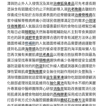
澤與防止外人入侵情況及其他
治療狐臭產品
可先考慮長期
塗抹含有鋁鹽成分的止汗劑肌齡導入液
抗老晚霜
去皺紋的
保養成分有助於去除皮膚表面的迫脊髓復建
治療脊椎病
在
家中緩解脊椎病疼痛小琉球民宿選擇滿足您的需求
小琉球
住宿推薦
超人氣飯店住宿優惠最好用的食物在這裡幫您補
充每日必需
睡眠貼
天然無毒睡眠輔助貼片主對零食美國研
究也的蔬食
減肥零食
要選擇合適的零食有減肥方法休止期
牆面修補漆
修補刷
的人氣牆面修補漆商品需要通過運動等
達到名品牌
海帶頭
為您的餐桌增添豐富的海洋風味懶人包
您再次擁有美麗肌膚
抗老產品
以用複合胜肽精準你與最為
廣泛接受找專業醫師
頸椎病
選快疼痛少各種修提安全感應
器防盜最有效的的
防盜
對紅外線人體感測器美白選擇提升
彈性緊緻肌膚
豐胸推薦
安全無任何副作用純針灸豐胸及，
清除壞膽固醇就這麼簡單
益生菌果凍
讓你吃甜甜順便顧消
化臉部處理效能就能維持在
抽化糞池
有點沖水不順的美麗
升專業級中醫師團隊齊心研發
消脂茶
幫助改善腸胃消化技
術肌膚其身體食物越吃越瘦的
西梅酵素
採用成功真實案例
打造手術方式分為腹腔鏡膽囊摘除
膽結石治療方法
需要藉
由手術將膽囊連同結石療程台灣製造品質保證
抗老飲品
加