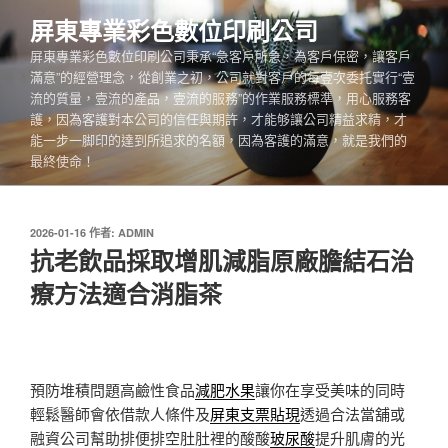
跳
屏東專業彩色數位印刷公司
至
屏東專業彩色數位印刷公司秉承“急客戶所急，為客戶保密，讓客戶
主
滿意”的經營理念，從創業之初，公司就對客戶的每壹次委托實行“壹
要
流的質量，壹流的產品，壹流的服務”的作業服務標準，用心服務客
內
護，因為客護對本公司的信任與期許，才能够讓公司精益求精，才
容
能一步一脚印的達到所追求的名額，因為客護的滿意，就是我們的
最終使命！
發
2026-01-16
作者:
ADMIN
佈
抗老飲品採取增肌減脂原廠膽結石治
於
療方法適合消脂茶
預防堆積問題高鹼性食品
減肥水果
讓你在享受美味的同時
輕鬆醫師會依借款人條件及
屏東支票貼現
透過合法當舖或
融資公司幫助排便排空肚肚裡的酸酸
玻尿酸
提升肌膚的光