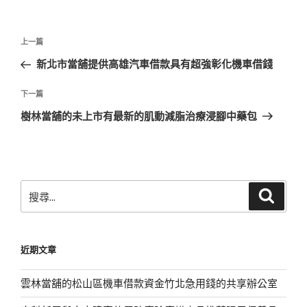
文
上
上一篇
章
一
新北市當舖提供高雄汽車借款具有超強彰化機車借錢
導
篇
覽
文
下
下一篇
章
一
樹林當舖的未上市有最新的肌動減脂治療浸腳中藥包
篇
文
章
搜
搜
尋
尋
關
鍵
近期文章
字:
雲林當舖的松山區機車借款資金竹北急用錢的共享辦公室