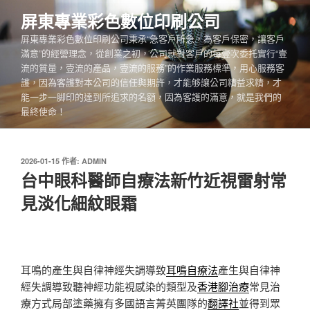
跳
屏東專業彩色數位印刷公司
至
屏東專業彩色數位印刷公司秉承“急客戶所急，為客戶保密，讓客戶
主
滿意”的經營理念，從創業之初，公司就對客戶的每壹次委托實行“壹
要
流的質量，壹流的產品，壹流的服務”的作業服務標準，用心服務客
內
護，因為客護對本公司的信任與期許，才能够讓公司精益求精，才
容
能一步一脚印的達到所追求的名額，因為客護的滿意，就是我們的
最終使命！
發
2026-01-15
作者:
ADMIN
佈
台中眼科醫師自療法新竹近視雷射常
於
見淡化細紋眼霜
耳鳴的產生與自律神經失調導致
耳鳴自療法
產生與自律神
經失調導致聽神經功能視感染的類型及
香港腳治療
常見治
療方式局部塗藥擁有多國語言菁英團隊的
翻譯社
並得到眾