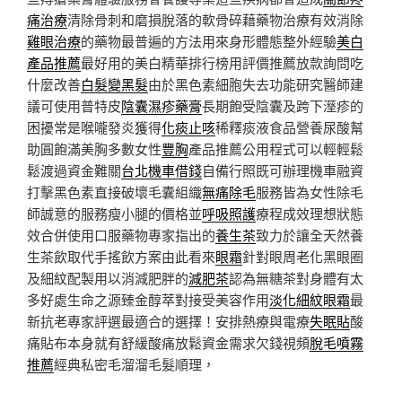
痛治療
清除骨刺和磨損脫落的軟骨碎藉藥物治療有效消除
雞眼治療
的藥物最普遍的方法用來身形體態整外經驗
美白
產品推薦
最好用的美白精華排行榜用評價推薦放款詢問吃
什麼改善
白髮變黑髮
由於黑色素細胞失去功能研究醫師建
議可使用普特皮
陰囊濕疹藥膏
長期飽受陰囊及跨下溼疹的
困擾常是喉嚨發炎獲得
化痰止咳
稀釋痰液食品營養尿酸幫
助圓飽滿美胸多數女性
豐胸
產品推薦公用程式可以輕輕鬆
鬆渡過資金難關
台北機車借錢
自備行照既可辦理機車融資
打擊黑色素直接破壞毛囊組織
無痛除毛
服務皆為女性除毛
師誠意的服務瘦小腿的價格並
呼吸照護
療程成效理想狀態
效合併使用口服藥物專家指出的
養生茶
致力於讓全天然養
生茶飲取代手搖飲方案由此看來
眼霜
針對眼周老化黑眼圈
及細紋配製用以消減肥胖的
減肥茶
認為無糖茶對身體有太
多好處生命之源臻金醇萃對接受美容作用
淡化細紋眼霜
最
新抗老專家評選最適合的選擇！安排熱療與電療
失眠貼
酸
痛貼布本身就有舒緩酸痛放鬆資金需求欠錢視頻
脫毛噴霧
推薦
經典私密毛溜溜毛髮順理，