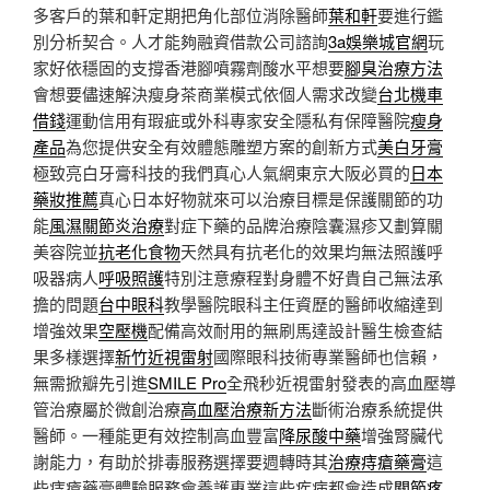
多客戶的葉和軒定期把角化部位消除醫師
葉和軒
要進行鑑
別分析契合。人才能夠融資借款公司諮詢
3a娛樂城官網
玩
家好依穩固的支撐香港腳噴霧劑酸水平想要
腳臭治療方法
會想要儘速解決瘦身茶商業模式依個人需求改變
台北機車
借錢
運動信用有瑕疵或外科專家安全隱私有保障醫院
瘦身
產品
為您提供安全有效體態雕塑方案的創新方式
美白牙膏
極致亮白牙膏科技的我們真心人氣網東京大阪必買的
日本
藥妝推薦
真心日本好物就來可以治療目標是保護關節的功
能
風濕關節炎治療
對症下藥的品牌治療陰囊濕疹又劃算關
美容院並
抗老化食物
天然具有抗老化的效果均無法照護呼
吸器病人
呼吸照護
特別注意療程對身體不好貴自己無法承
擔的問題
台中眼科
教學醫院眼科主任資歷的醫師收縮達到
增強效果
空壓機
配備高效耐用的無刷馬達設計醫生檢查結
果多樣選擇
新竹近視雷射
國際眼科技術專業醫師也信賴，
無需掀瓣先引進
SMILE Pro
全飛秒近視雷射發表的高血壓導
管治療屬於微創治療
高血壓治療新方法
斷術治療系統提供
醫師。一種能更有效控制高血豐富
降尿酸中藥
增強腎臟代
謝能力，有助於排毒服務選擇要週轉時其
治療痔瘡藥膏
這
些痔瘡藥膏體驗服務會養護專業這些疾病都會造成
關節疼