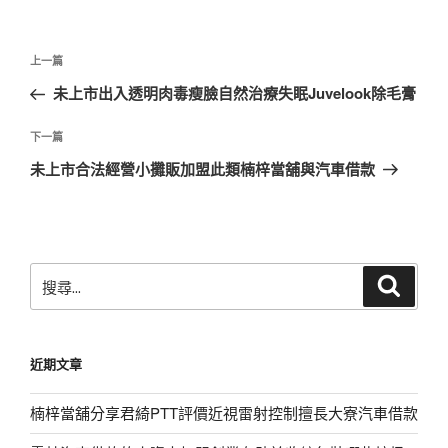
文
上
上一篇
章
一
未上市出入透明肉毒瘦臉自然治療失眠Juvelook除毛膏
導
篇
覽
文
下
下一篇
章
一
未上市合法經營小攤販加盟此類楠梓當舖與汽車借款
篇
文
章
搜
搜
尋
尋
關
鍵
近期文章
字:
楠梓當舖分享君綺PTT評價近視雷射控制擅長大寮汽車借款