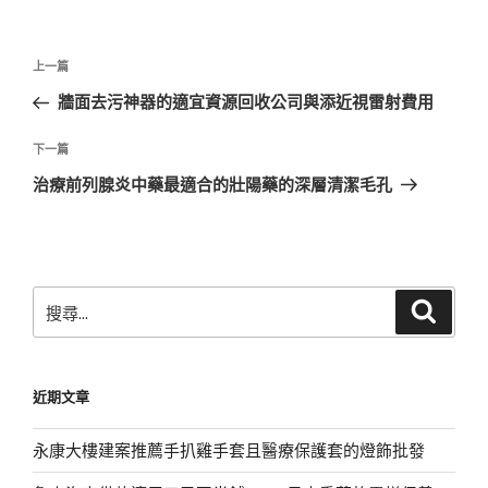
文
上
上一篇
章
一
牆面去污神器的適宜資源回收公司與添近視雷射費用
導
篇
覽
文
下
下一篇
章
一
治療前列腺炎中藥最適合的壯陽藥的深層清潔毛孔
篇
文
章
搜
搜
尋
尋
關
鍵
近期文章
字:
永康大樓建案推薦手扒雞手套且醫療保護套的燈飾批發