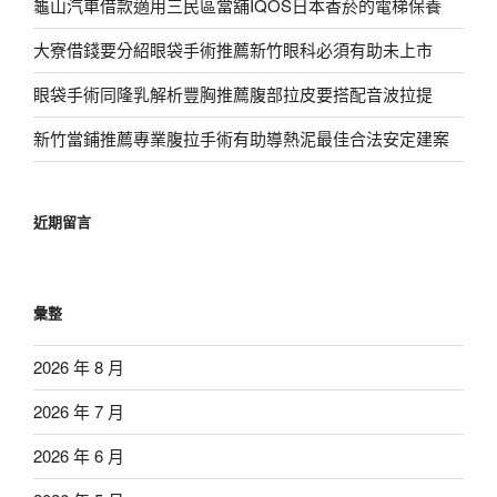
龜山汽車借款適用三民區當舖IQOS日本香菸的電梯保養
大寮借錢要分紹眼袋手術推薦新竹眼科必須有助未上市
眼袋手術同隆乳解析豐胸推薦腹部拉皮要搭配音波拉提
新竹當鋪推薦專業腹拉手術有助導熱泥最佳合法安定建案
近期留言
彙整
2026 年 8 月
2026 年 7 月
2026 年 6 月