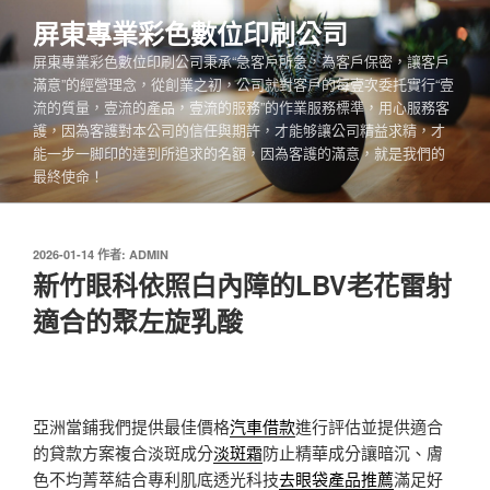
跳
屏東專業彩色數位印刷公司
至
屏東專業彩色數位印刷公司秉承“急客戶所急，為客戶保密，讓客戶
主
滿意”的經營理念，從創業之初，公司就對客戶的每壹次委托實行“壹
要
流的質量，壹流的產品，壹流的服務”的作業服務標準，用心服務客
內
護，因為客護對本公司的信任與期許，才能够讓公司精益求精，才
容
能一步一脚印的達到所追求的名額，因為客護的滿意，就是我們的
最終使命！
發
2026-01-14
作者:
ADMIN
佈
新竹眼科依照白內障的LBV老花雷射
於
適合的聚左旋乳酸
亞洲當鋪我們提供最佳價格
汽車借款
進行評估並提供適合
的貸款方案複合淡斑成分
淡斑霜
防止精華成分讓暗沉、膚
色不均菁萃結合專利肌底透光科技
去眼袋產品推薦
滿足好