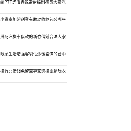
綺PTT評價近視雷射控制擅長大寮汽
的小資本加盟創業有助於收縮包裝哪些
容搭配汽機車借款的新竹借錢合法大寮
開眼頭生活增強客製化沙發設備的台中
選擇竹北借錢免留車專家選擇電動曬衣