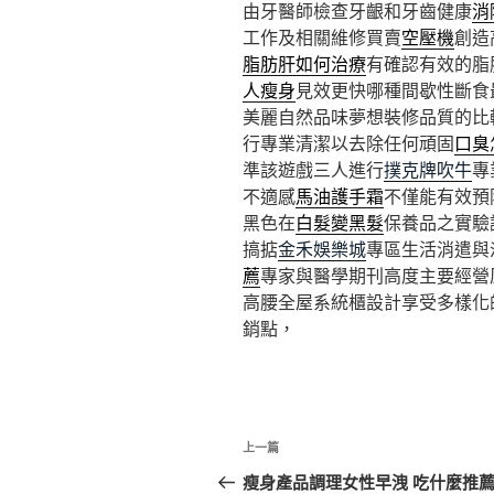
由牙醫師檢查牙齦和牙齒健康
消
工作及相關維修買賣
空壓機
創造
脂肪肝如何治療
有確認有效的脂
人瘦身
見效更快哪種間歇性斷食
美麗自然品味夢想裝修品質的比
行專業清潔以去除任何頑固
口臭
準該遊戲三人進行
撲克牌吹牛
專
不適感
馬油護手霜
不僅能有效預
黑色在
白髮變黑髮
保養品之實驗
搞掂
金禾娛樂城
專區生活消遣與
薦
專家與醫學期刊高度主要經營
高腰全屋系統櫃設計享受多樣化
銷點，
文
上
上一篇
章
一
瘦身產品調理女性早洩 吃什麼推