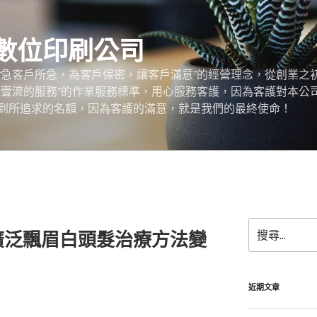
數位印刷公司
“急客戶所急，為客戶保密，讓客戶滿意”的經營理念，從創業之
，壹流的服務”的作業服務標準，用心服務客護，因為客護對本公
到所追求的名額，因為客護的滿意，就是我們的最終使命！
搜
廣泛飄眉白頭髮治療方法變
尋
關
鍵
字:
近期文章