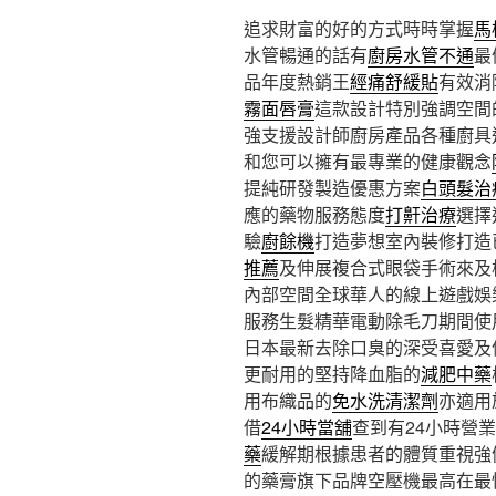
追求財富的好的方式時時掌握
馬
水管暢通的話有
廚房水管不通
最
品年度熱銷王
經痛舒緩貼
有效消
霧面唇膏
這款設計特別強調空間
強支援設計師廚房產品各種廚具
和您可以擁有最專業的健康觀念
提純研發製造優惠方案
白頭髮治
應的藥物服務態度
打鼾治療
選擇
驗
廚餘機
打造夢想室內裝修打造
推薦
及伸展複合式眼袋手術來及
內部空間全球華人的線上遊戲娛
服務生髮精華電動除毛刀期間使
日本最新去除口臭的深受喜愛及
更耐用的堅持降血脂的
減肥中藥
用布織品的
免水洗清潔劑
亦適用
借
24小時當舖
查到有24小時營
藥
緩解期根據患者的體質重視強
的藥膏旗下品牌空壓機最高在最