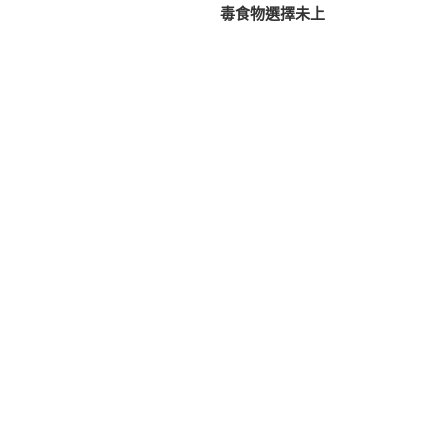
篇
毒食物選擇未上
導
文
覽
章