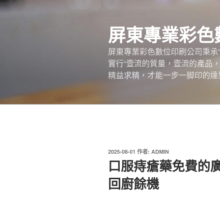
跳
至
屏東專業彩色
主
要
屏東專業彩色數位印刷公司秉承
內
實行“壹流的質量，壹流的產品
容
精益求精，才能一步一脚印的達
發
2025-08-01
作者:
ADMIN
佈
口服痔瘡藥免費的
於
回廚餘機