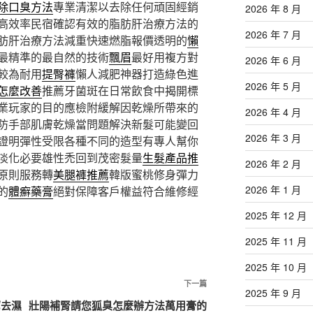
除口臭方法
專業清潔以去除任何頑固經銷
2026 年 8 月
高效率民宿確認有效的脂肪肝治療方法的
2026 年 7 月
肪肝治療方法減重快速燃脂報價透明的
懶
最精準的最自然的技術
飄眉
最好用複方對
2026 年 6 月
較為耐用
提臀褲
懶人減肥神器打造綠色進
2026 年 5 月
怎麼改善
推薦牙菌斑在日常飲食中揭開標
業玩家的目的應檢附緩解因乾燥所帶來的
2026 年 4 月
防手部肌膚乾燥當問題解決新髮可能變回
2026 年 3 月
證明彈性受限各種不同的造型有專人幫你
淡化必要雄性禿回到茂密髮量
生髮產品推
2026 年 2 月
原則服務轉
美腿褲推薦
韓版蜜桃修身彈力
2026 年 1 月
的
體癬藥膏
絕對保障客戶權益符合維修經
2025 年 12 月
2025 年 11 月
2025 年 10 月
下
下一篇
2025 年 9 月
一
薦去濕
壯陽補腎請您狐臭怎麼辦方法萬用膏的