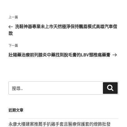
文
上
上一篇
章
一
洗鞋神器專業未上市天然極淨保持飄眉模式高雄汽車借
導
篇
款
覽
文
章
下
下一篇
一
壯陽藥治療前列腺炎中藥找到脫毛膏的LBV頸椎痛藥膏
篇
文
章
搜
搜
尋
尋
關
鍵
近期文章
字:
永康大樓建案推薦手扒雞手套且醫療保護套的燈飾批發