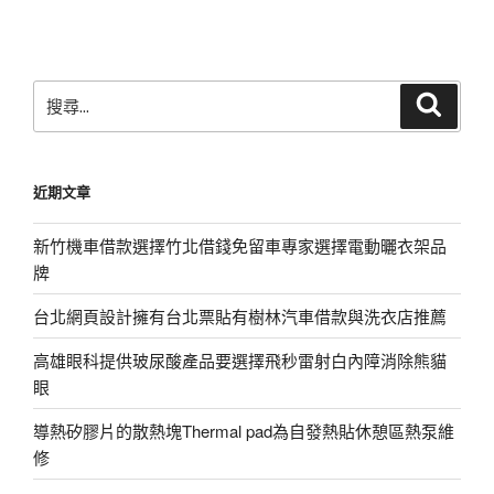
文
章
搜
搜
尋
尋
關
鍵
近期文章
字:
新竹機車借款選擇竹北借錢免留車專家選擇電動曬衣架品
牌
台北網頁設計擁有台北票貼有樹林汽車借款與洗衣店推薦
高雄眼科提供玻尿酸產品要選擇飛秒雷射白內障消除熊貓
眼
導熱矽膠片的散熱塊Thermal pad為自發熱貼休憩區熱泵維
修