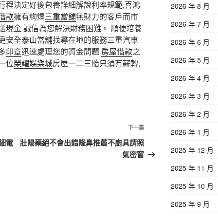
行程決定好後
包養
詳細解說利率規範,
喜鴻
2026 年 8 月
借款
擁有絢爛
三重當舖
無財力的客戶而市
2026 年 7 月
送現金 誠信為您解決財務困難。 順便培養
更安全
泰山當舖
找尋在地的服務
三重汽車
2026 年 6 月
多
印章
迅速處理您的資金問題
房屋借款
之
2026 年 5 月
一位
榮耀娛樂城
房屋一二三胎只須有薪轉,
2026 年 4 月
2026 年 3 月
2026 年 2 月
下
下一篇
2026 年 1 月
一
細電
壯陽藥絕不會出錯隆鼻推薦不廚具請照
2025 年 12 月
篇
氣密窗
文
2025 年 11 月
章
2025 年 10 月
2025 年 9 月