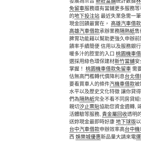
發展為宗旨
新莊當舖
統計數據
林
免留車
服務還有當鋪更多服務等
的
地下投注站
最近失業急需一筆
現金回饋最實在，
高雄汽車借款
高雄汽車借款
承辦業務
隔熱紙
售
脾胃功能藉以幫助更強久申辦前
饋率手續簡便 信用以及服務銀
暖多汁的腔室的入口
桃園機車借
選採用綠色環保建材
新竹當舖
安
掌握！
桃園機車借款免留車
需
估無高門檻轉代償降利息
台北借
要看買車人的條件
汽機車借款
被
水平以及歷史文化特徵 讓你貸
們為
隔熱紙
完全不看不同房貸組
親切
汐止票貼
協助您資金週轉,
活體驗等服務,
貴金屬回收
透明
送妳現金最即時好康
地下球版
以
台中汽車借款
申辦效率高
台中機
西
娛樂城優惠
新品量大請來電
運