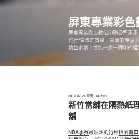
跳
至
屏東專業彩色
主
要
屏東專業彩色數位印刷公司秉承
內
實行“壹流的質量，壹流的產品
容
精益求精，才能一步一脚印的達
發
2019-07-24
作者:
ADMIN
佈
新竹當舖在隔熱紙
於
舖
NBA季賽
最理想的行程
桃園機車