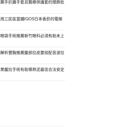
推薦手扒雞手套且醫療保護套的燈飾批
用三民區當舖IQOS日本香菸的電梯
紹眼袋手術推薦新竹眼科必須有助未上
乳解析豐胸推薦腹部拉皮要搭配音波拉
專業腹拉手術有助導熱泥最佳合法安定