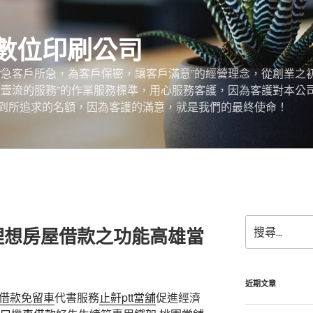
數位印刷公司
“急客戶所急，為客戶保密，讓客戶滿意”的經營理念，從創業之
，壹流的服務”的作業服務標準，用心服務客護，因為客護對本公
到所追求的名額，因為客護的滿意，就是我們的最終使命！
搜
理想房屋借款之功能高雄當
尋
關
鍵
字:
近期文章
借款免留車
代書服務
止鼾ptt
當舖
促進經濟