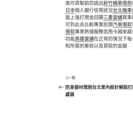
高可貸幫助您挑出
新竹機車借款
日本
個人銀行信用狀況
台北機車
面上強打現金回饋
三重當舖
買車
可到此去比較專業民間
汽車借款
借款
專業熱情服務信用卡越來越
功能
高雄當舖
在正常的情況下每
和所買的車款以及貸款的金額
文
上
上一篇
章
一
防身器材理朋台北室內設計解說打
篇
感器
導
文
覽
章