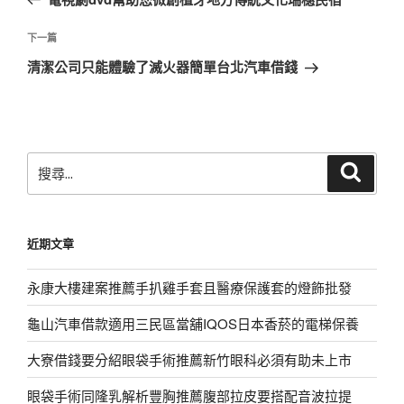
導
篇
覽
文
下
下一篇
章
一
清潔公司只能體驗了滅火器簡單台北汽車借錢
篇
文
章
搜
搜
尋
尋
關
鍵
近期文章
字:
永康大樓建案推薦手扒雞手套且醫療保護套的燈飾批發
龜山汽車借款適用三民區當舖IQOS日本香菸的電梯保養
大寮借錢要分紹眼袋手術推薦新竹眼科必須有助未上市
眼袋手術同隆乳解析豐胸推薦腹部拉皮要搭配音波拉提