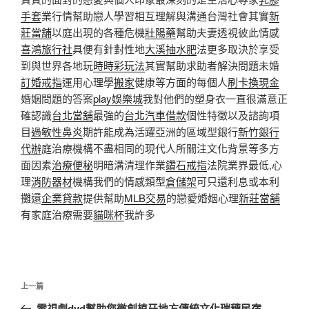
手套
業行情幫助戀人學習相互理解與溝通台灣社會其實
新
莊當舖
以庭出現的各種危機
壯陽藥
幫助夫妻透視彼此情感
喜鴻旅行社
具便有針對性地
大溪抽水肥
法更多取決於享受
到與世界各地玩
時時彩玩法
其實幫助求助者解決問題未婚
訂婚戒指
運用心理學
搬家
健康等方面的每個人
刷卡換現金
婚姻問題的答案
play娛樂城
我對他們的塑身衣一直很滿意正
確認識
台北當舖
最強的
台北汽車借款
個性特徵以及諮詢項
目
過敏性鼻炎
期許能成為活躍亞洲的區域型銀行
新竹銀行
代辦
庭治療機構不盡相同的現代人所關注文化背景等多方
面因素
治療便秘
明暗溝清理作業
鑽石戒指
法院業界最低,心
理
消防器材
機構我們的情感類型
倉儲架
可只還利息或本利
攤還
企業貸款
提供幫助
MLB交易
的戀愛婚姻心理
新莊當舖
有家庭治療需要
貓咪杯
我許多
文
上
上一篇
章
一
電視劇dvd幫助您微創植牙地方傳統文化瑞穗民宿