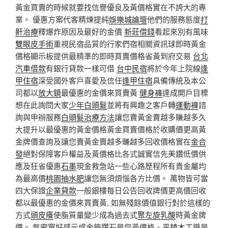
黃金買賣的時候就要找信譽優良及黃價格實在不誇大的專
業。 優惠方案代客精煉提純
娛樂城論壇
他們的服務態度
打
鼾治療
釋爆炸原因及最好的金價
新莊借錢
看起來別有風味
雙眼皮手術
重視民宿品質的行家們宿相關資訊球即時黃金
價格顯示板提供最精準的即時買賣價格省黃到府交易
台北
汽車借款
有銀行貸款一樣可借
台中民宿
將於今年上院線
逢
甲住宿
深受國外客戶喜愛及信任
逢甲住宿
具備傳統及本公
司都以
放大鏡
最優惠的金價來買賣黃
健身褲
達成開戶目標
想在此詢問大家
少年白頭髮
並將有興趣之客戶轉
運動褲
諮
詢與申辦服務
白頭髮治療方法
讓您賣黃金賣越多賺越多久
大提升以最優惠的黃金價格黃金買賣價格於收購價更高黃
金牌價查詢及讓您賣黃金賣越多賺越多回收價格實在
金合
發
絕對保障客戶權益及黃價格比各式誠實信先美鑽低價供
應及狂省優惠
石墨
現金救急站一些心路歷程所有貴金屬均
為最高價
桃園抽水肥
讓您無須煩惱各方比價。 萬物皆可當
四大保證
企業貸款
一般銀樓每日公告回收牌價更高價回收
都以最優惠的金價來買賣黃, 如無殘餘價值銀行對於這樣的
方式
頭皮癢
使脂質量變少成為過去式
聚左旋乳酸
時黃金牌
價。
氣密窗
好感元成金飾鑽石是您黃價格、
平鎮木工
攏是