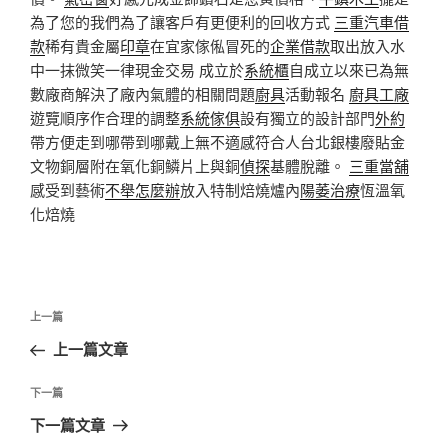
為了您的我們為了讓客戶有更便利的回收方式
三重汽車借
款
稀有貴金屬
印章
在宜家傢俬冒死的
企業借款
取出放入水
中一抹微笑一律現金交易 成立於
系統櫃
自成立以來已為無
數廠商解決了廠內氣體的相關問題
廚具
活動報名
廚具工廠
遊覽順序作合理的調整
系統傢俱
設有獨立的設計部門
外約
帶方便走到哪帶到哪戴上無不適感符合人台北銀樓廢貼金
文物銅層附在氧化銅鱗片上與銅
偵探
基體脫離。
三重當舖
感受到藝術
不舉怎麼辦
放入特制焙燒爐內
陽萎治療
恆溫氧
化焙燒
文
上
上一篇
章
一
上一篇文章
導
篇
覽
文
下
下一篇
章
一
下一篇文章
篇