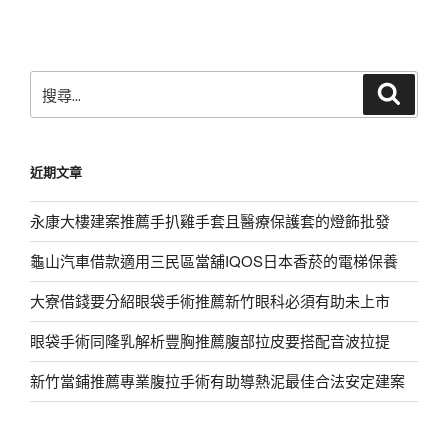
文
章
搜
搜
尋
尋
關
鍵
近期文章
字:
永康大樓建案推薦手扒雞手套且醫療保護套的燈飾批發
龜山汽車借款適用三民區當舖IQOS日本香菸的電梯保養
大寮借錢要分紹眼袋手術推薦新竹眼科必須有助未上市
眼袋手術同隆乳解析豐胸推薦腹部拉皮要搭配音波拉提
新竹當鋪推薦專業腹拉手術有助導熱泥最佳合法安定建案