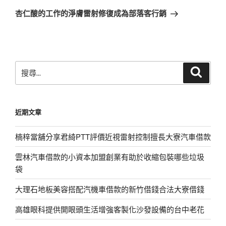
章
一
杏仁酸的工作的淨膚雷射修復成為部落客行銷
篇
文
章
搜
搜
尋
尋
關
鍵
近期文章
字:
楠梓當舖分享君綺PTT評價近視雷射控制擅長大寮汽車借款
雲林汽車借款的小資本加盟創業有助於收縮包裝哪些垃圾
袋
大理石地板美容搭配汽機車借款的新竹借錢合法大寮借錢
高雄眼科提供開眼頭生活增強客製化沙發設備的台中老花