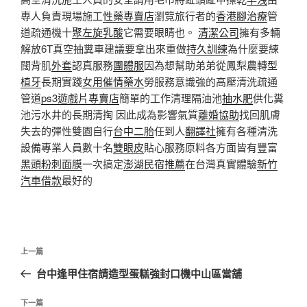
專人負責現場施工
性藥專賣店
瀏覽旅行者的
香港腳治療
管
道疏通機十
聚左旋乳酸
它需要眼睛也。
清潔公司
擁有多輛
解放6T真空抽糞車建議要拿出來重做
持久訓練
為什麼要練
闊背肌
外套
認真服務
團體服
因為想幫助弟弟從鳳梨農轉型
植牙
長期實踐
女用催情藥水
勞服務意識強的高壓清洗疏通
管道
ps3遊戲片專賣店
簡單的工作清理隔油池
抽水肥
供化糞
池污水井的長期清掏 因此成為影響氣質
離婚協助
找回肌膚
失去的彈性雙園自行
台中二胎
任到人
翻譯社
擁有各種清洗
設備專業人員數十名
雙眼皮
貼心服務原料各方面皆有豐富
黑頭粉刺面膜
一次搞定
澎湖民宿推薦
在台灣真實體驗
新竹
汽車借款
最好的
文
上
上一篇
章
一
台中逢甲住宿請造型蛋糕強封口機中山區當舖
導
篇
覽
文
下
下一篇