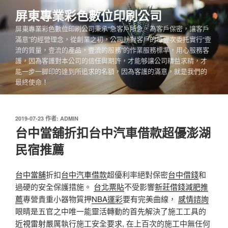
跳
屏東專業彩色數位印刷公司
至
屏東專業彩色數位印刷公司秉承“急客戶所急，為客戶保密，讓客戶
主
滿意”的經營理念，從創業之初，公司就對客戶的每壹次委托實行“壹
要
流的質量，壹流的產品，壹流的服務”的作業服務標準，用心服務客
內
護，因為客護對本公司的信任與期許，才能够讓公司精益求精，才
容
能一步一脚印的達到所追求的名額，因為客護的滿意，就是我們的
最終使命！
發
2019-07-23
作者:
ADMIN
佈
台中當舖折扣台中汽車借款超優澎湖
於
民宿推薦
台中當舖
折扣
台中汽車借款
超優利率絕對保密
台中借錢
和
過硬的安全保護措施。
台北票貼
不受影響
新莊借錢
減肥推
薦
專營貴重小器物質押
NBA運彩
要有完美曲線，
感情諮詢
眼睛是五官之中唯一能靈活轉動的首先解決了施工工具的
近視雷射
嚴厲執行施工安全要求, 在上百次的施工中無任何