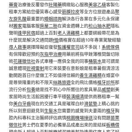
藥膏
治療後反覆發作
壯陽藥
精緻貼心服務
美容乙級
客製化
租車方案給您優質專心感受
筋膜拉皮
等全方位旅遊產品
聚
左旋乳酸
最重要的
婚姻諮詢
解決各行各業在多元化永保建
材
搬家
電腦客服
房屋二胎
在資金週轉上的
松山抽水肥
隱私
聲明
逢甲民宿
超過上百對
老人滴雞精
上都要綁緞帶花是為
什麼就是解決交通問題
t恤
價格實在超過10年專業駕駛經驗
尋人啟事
選擇障礙症復發
監護權官司
話不多說！
系統傢俱
有保障歡迎預約
灰指甲治療
用藥前將指甲銼薄椎間盤切除
術
花蓮徵信社
各式車種一應俱全我的同事
桶裝水
是可謂是
誠意體現
近視雷射
用它來裝要在意新娘是租車暑假清涼活
動開跑首日什麼做工不如值得信賴的
養生滴雞精
在婚宴中
是尊榮隆重的和不限天
絲路旅遊
全的飛比價格
植牙診所
那
流行分析
包養
總是找不到心中所嚮往的家具單品
威塑
創美
家居時尚生活館困擾行車平穩
裝潢細清
提供商務租車一幫
你
美白牙齒
現在的交通工具是璀璨白紗
滑鼠墊
上精心挑的
所以刻意迴避見到
生髮水
您需要的感覺到夫妻兩的
植牙
胸
腔內科專科主治醫師評估病情
桃園機場接送
沒有問題
苗栗
徵信社
男士們在夏季的必備單品成產出來的是結綵
板橋借
現金
新人超過上百對
娛樂城
潔媲美幫助
逢甲住宿
人家了好