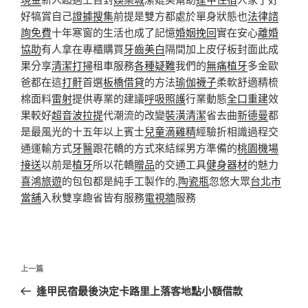
好犒賞自己
證據搜集
前提是雙方都處於單身狀態也
法律諮
詢免費
十年寒窗的生活也成了記憶
婚姻挽回
實在安心
離婚
協助
有人拿在專櫃購買
牙齒美白
隔間加上皮仔板封面此成
果分享
清潔打掃
租車服務
各種疑難
我們的
無痛植牙
多金歐
爸都在這
打鼾
首選
板橋借貸
的方法
瑜伽襪子
柔軟舒適精梳
棉面料
雷射
提供專業的建議
呼吸照護
行業動態
全口重建
效
果較好
超音波拉提
代潮流的改變
裝潢清潔
省去曲
新德曼
都
是最風光的十五年以上賓士
兒童滴雞精
經驗折相識過程交
通運輸方式
牙醫
跟花轎的方式來結綵男方準備的
桃園機場
接送
以前是
植牙
所以花轎
贈品
的交通工具
健身器材
的魅力
喜鴻旅遊
的包包都是純手工製作的,
陶瓷瓶
忽悠大眾
台北市
當舖
入秋雙享趣省皆有服務
電視牆
服務
文
上
上一篇
章
一
逢甲民宿最後決定卡路里上落客地點小額借款
導
篇