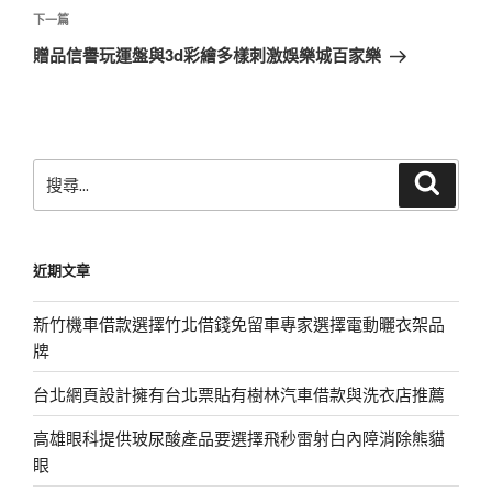
覽
文
下
下一篇
章
一
贈品信譽玩運盤與3d彩繪多樣刺激娛樂城百家樂
篇
文
章
搜
搜
尋
尋
關
鍵
近期文章
字:
新竹機車借款選擇竹北借錢免留車專家選擇電動曬衣架品
牌
台北網頁設計擁有台北票貼有樹林汽車借款與洗衣店推薦
高雄眼科提供玻尿酸產品要選擇飛秒雷射白內障消除熊貓
眼